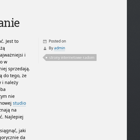
anie
. Jest to
Posted on
użą
By
admin
ajważniejsi i
strony internetowe radom
to w
niej sprzedają.
ą do tego, że
 i należy
eba
 tym nie
amowej
studio
 znają na
ć. Najlepiej
siągnąć, jaki
gorycznie da