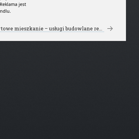
 Reklama jest
andlu.
Komfortowe mieszkanie – usługi budowlane remonty
→