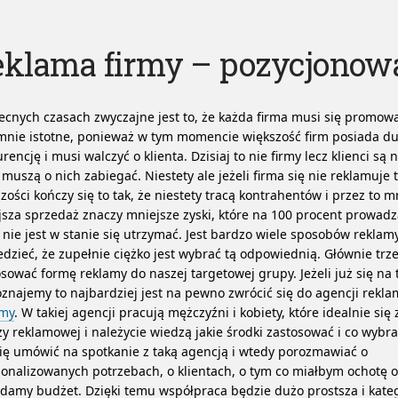
eklama firmy – pozycjonow
cnych czasach zwyczajne jest to, że każda firma musi się promować
mnie istotne, ponieważ w tym momencie większość firm posiada d
rencję i musi walczyć o klienta. Dzisiaj to nie firmy lecz klienci są n
 muszą o nich zabiegać. Niestety ale jeżeli firma się nie reklamuje 
zości kończy się to tak, że niestety tracą kontrahentów i przez to m
sza sprzedaż znaczy mniejsze zyski, które na 100 procent prowadz
 nie jest w stanie się utrzymać. Jest bardzo wiele sposobów reklamy
dzieć, że zupełnie ciężko jest wybrać tą odpowiednią. Głównie trz
sować formę reklamy do naszej targetowej grupy.
Jeżeli już się na
znajemy to najbardziej jest na pewno zwrócić się do agencji rekl
amy
. W takiej agencji pracują mężczyźni i kobiety, które idealnie się
y reklamowej i należycie wiedzą jakie środki zastosować i co wybra
się umówić na spotkanie z taką agencją i wtedy porozmawiać o
onalizowanych potrzebach, o klientach, o tym co miałbym ochotę o
damy budżet. Dzięki temu współpraca będzie dużo prostsza i kate