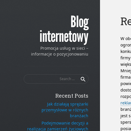
Blog
R
internetowy
W obe
ogro
Promocja usług w sieci –
konku
informacje o pozycjonowaniu
firmy
więks
Mniej
Search
firma
for:
powie
dosto
Recent Posts
rozpo
rekl
Jak działają sprężarki
branż
przemysłowe w różnych
branżach
jest 
spers
Podejmowanie decyzji a
posia
realizacja zamierzeń życiowych