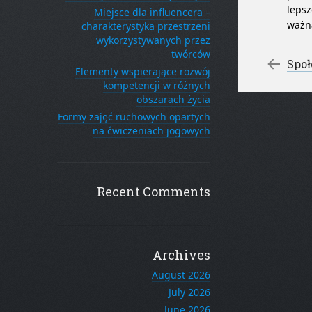
lepsz
Miejsce dla influencera –
ważna
charakterystyka przestrzeni
wykorzystywanych przez
twórców
Po
←
Społ
Elementy wspierające rozwój
kompetencji w różnych
obszarach życia
Formy zajęć ruchowych opartych
na ćwiczeniach jogowych
Recent Comments
Archives
August 2026
July 2026
June 2026