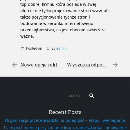
top dobrej firmie, która posiada w swej
ofercie nie tylko projektowanie stron www, ale
także pozycjonowanie tychże stron i
budowanie wizerunku internetowego
przedsiębiorstwa, co jest obecnie zwłaszcza
ważne.
Posted on
By
admin
Post navigation
←
Nowe opcje reklamowe
Wyszukaj odpowiednią firmę do pozycjonowania
Search
for:
Recent Posts
Organizacja przeprowadzki na odległość – etapy i wymagania
Transport mienia przy zmianie kraju zamieszkania – omówienie