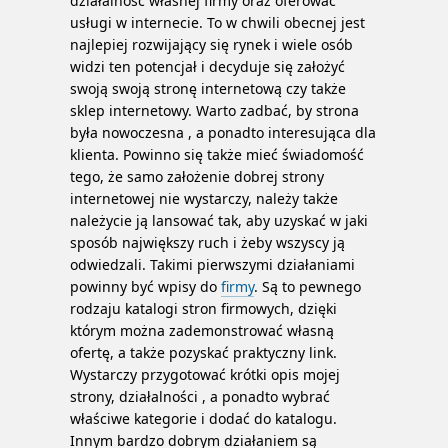
działalność własnej firmy oraz oferować
usługi w internecie. To w chwili obecnej jest
najlepiej rozwijający się rynek i wiele osób
widzi ten potencjał i decyduje się założyć
swoją swoją stronę internetową czy także
sklep internetowy. Warto zadbać, by strona
była nowoczesna , a ponadto interesująca dla
klienta.
Powinno się także mieć świadomość
tego, że samo założenie dobrej strony
internetowej nie wystarczy, należy także
należycie ją lansować tak, aby uzyskać w jaki
sposób największy ruch i żeby wszyscy ją
odwiedzali. Takimi pierwszymi działaniami
powinny być wpisy do
firmy
. Są to pewnego
rodzaju katalogi stron firmowych, dzięki
którym można zademonstrować własną
ofertę, a także pozyskać praktyczny link.
Wystarczy przygotować krótki opis mojej
strony, działalności , a ponadto wybrać
właściwe kategorie i dodać do katalogu.
Innym bardzo dobrym działaniem są