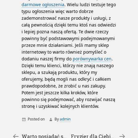
darmowe ogłoszenia
. Wielu ludzi testuje tego
typu ogłoszenia więc warto dobrze
zademonstrować nasze produkty i usługi, z
całą pewnością dzięki temu ktoś nas odwiedzi
i lepiej pozna naszą ofertą. Te dwie rzeczy
powinny być podstawowymi podejmowanymi
przeze mnie działaniami. Jeśli mamy sklep
internetowy to warto również pomyśleć o
dodaniu naszej firmy do
porównywarka cen
.
Dzięki temu klienci, którzy nie znają naszego
sklepu, a szukają produktu, który my
oferujemy, będą mogli nas odkryć i całkiem
prawdopodobne, że zrobić u nas zakupy.
Potem jest jeszcze kilka kroków, które
powinno się podejmować, aby rozwijać naszą
stronę i uzyskiwać kolejnych klientów.
Posted on
By
admin
←
Warto posiadać stronę www – tworzenie stron internetowych
Fryzjer dla Ciebie – fryzjerzy Poznań