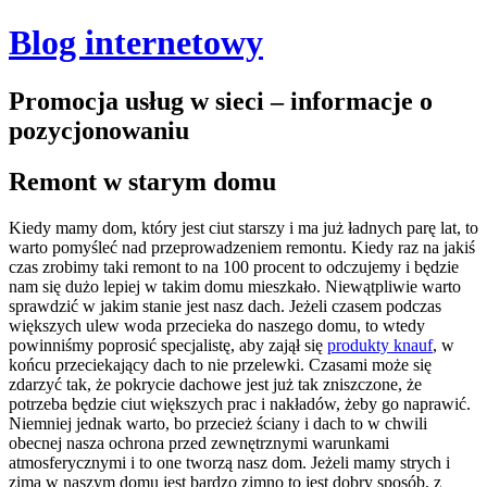
Blog internetowy
Promocja usług w sieci – informacje o
pozycjonowaniu
Remont w starym domu
Kiedy mamy dom, który jest ciut starszy i ma już ładnych parę lat, to
warto pomyśleć nad przeprowadzeniem remontu. Kiedy raz na jakiś
czas zrobimy taki remont to na 100 procent to odczujemy i będzie
nam się dużo lepiej w takim domu mieszkało.
Niewątpliwie warto
sprawdzić w jakim stanie jest nasz dach. Jeżeli czasem podczas
większych ulew woda przecieka do naszego domu, to wtedy
powinniśmy poprosić specjalistę, aby zajął się
produkty knauf
, w
końcu przeciekający dach to nie przelewki. Czasami może się
zdarzyć tak, że pokrycie dachowe jest już tak zniszczone, że
potrzeba będzie ciut większych prac i nakładów, żeby go naprawić.
Niemniej jednak warto, bo przecież ściany i dach to w chwili
obecnej nasza ochrona przed zewnętrznymi warunkami
atmosferycznymi i to one tworzą nasz dom. Jeżeli mamy strych i
zimą w naszym domu jest bardzo zimno to jest dobry sposób, z