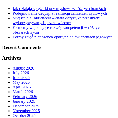
Jak działają sprężarki przemysłowe w różnych branżach
Podejmowanie decyzji a realizacja zamierzeń życiowych
Miejsce dla influencera – charakterystyka przestrzeni
wykorzystywanych przez twórców
Elementy wspierające rozwój kompetencji w różnych
obszarach życia
Formy zajęć ruchowych opartych na ćwiczeniach jogowych
Recent Comments
Archives
August 2026
July 2026
June 2026
May 2026
April 2026
March 2026
February 2026
January 2026
December 2025
November 2025
October 2025