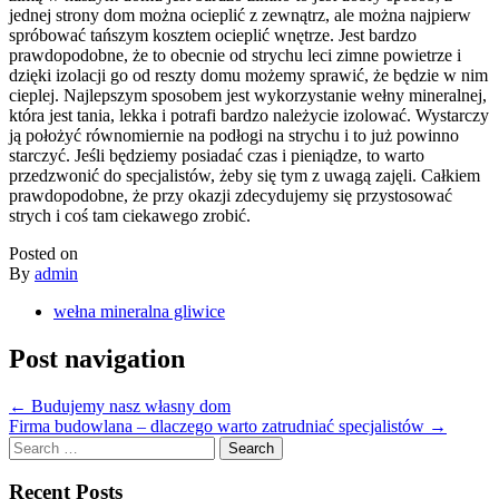
jednej strony dom można ocieplić z zewnątrz, ale można najpierw
spróbować tańszym kosztem ocieplić wnętrze. Jest bardzo
prawdopodobne, że to obecnie od strychu leci zimne powietrze i
dzięki izolacji go od reszty domu możemy sprawić, że będzie w nim
cieplej. Najlepszym sposobem jest wykorzystanie wełny mineralnej,
która jest tania, lekka i potrafi bardzo należycie izolować. Wystarczy
ją położyć równomiernie na podłogi na strychu i to już powinno
starczyć. Jeśli będziemy posiadać czas i pieniądze, to warto
przedzwonić do specjalistów, żeby się tym z uwagą zajęli. Całkiem
prawdopodobne, że przy okazji zdecydujemy się przystosować
strych i coś tam ciekawego zrobić.
Posted on
By
admin
wełna mineralna gliwice
Post navigation
←
Budujemy nasz własny dom
Firma budowlana – dlaczego warto zatrudniać specjalistów
→
Search
for:
Recent Posts