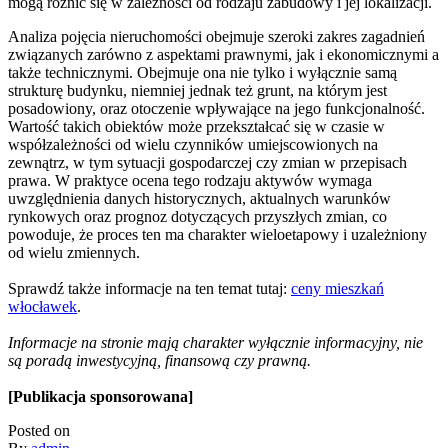
mogą różnić się w zależności od rodzaju zabudowy i jej lokalizacji.
Analiza pojęcia nieruchomości obejmuje szeroki zakres zagadnień
związanych zarówno z aspektami prawnymi, jak i ekonomicznymi a
także technicznymi. Obejmuje ona nie tylko i wyłącznie samą
strukturę budynku, niemniej jednak też grunt, na którym jest
posadowiony, oraz otoczenie wpływające na jego funkcjonalność.
Wartość takich obiektów może przekształcać się w czasie w
współzależności od wielu czynników umiejscowionych na
zewnątrz, w tym sytuacji gospodarczej czy zmian w przepisach
prawa. W praktyce ocena tego rodzaju aktywów wymaga
uwzględnienia danych historycznych, aktualnych warunków
rynkowych oraz prognoz dotyczących przyszłych zmian, co
powoduje, że proces ten ma charakter wieloetapowy i uzależniony
od wielu zmiennych.
Sprawdź także informacje na ten temat tutaj:
ceny mieszkań
włocławek
.
Informacje na stronie mają charakter wyłącznie informacyjny, nie
są poradą inwestycyjną, finansową czy prawną.
[Publikacja sponsorowana]
Posted on