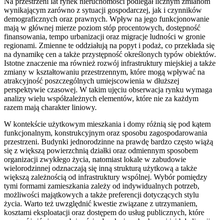
Na przestrzeni lat rynek nieruchomości podlegał licznym zmianom
wynikającym zarówno z sytuacji gospodarczej, jak i czynników
demograficznych oraz prawnych. Wpływ na jego funkcjonowanie
mają w głównej mierze poziom stóp procentowych, dostępność
finansowania, tempo urbanizacji oraz migracje ludności w gronie
regionami. Zmienne te oddziałują na popyt i podaż, co przekłada się
na dynamikę cen a także przystępność określonych typów obiektów.
Istotne znaczenie ma również rozwój infrastruktury miejskiej a także
zmiany w kształtowaniu przestrzennym, które mogą wpływać na
atrakcyjność poszczególnych umiejscowienia w dłuższej
perspektywie czasowej. W takim ujęciu obserwacja rynku wymaga
analizy wielu współzależnych elementów, które nie za każdym
razem mają charakter liniowy.
W kontekście użytkowym mieszkania i domy różnią się pod kątem
funkcjonalnym, konstrukcyjnym oraz sposobu zagospodarowania
przestrzeni. Budynki jednorodzinne na prawdę bardzo często wiążą
się z większą powierzchnią działki oraz odmiennym sposobem
organizacji zwykłego życia, natomiast lokale w zabudowie
wielorodzinnej odznaczają się inną strukturą użytkową a także
większą zależnością od infrastruktury wspólnej. Wybór pomiędzy
tymi formami zamieszkania zależy od indywidualnych potrzeb,
możliwości majątkowych a także preferencji dotyczących stylu
życia. Warto też uwzględnić kwestie związane z utrzymaniem,
kosztami eksploatacji oraz dostępem do usług publicznych, które