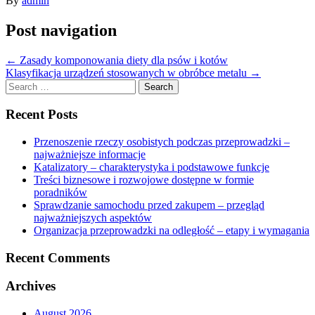
By
admin
Post navigation
←
Zasady komponowania diety dla psów i kotów
Klasyfikacja urządzeń stosowanych w obróbce metalu
→
Search
for:
Recent Posts
Przenoszenie rzeczy osobistych podczas przeprowadzki –
najważniejsze informacje
Katalizatory – charakterystyka i podstawowe funkcje
Treści biznesowe i rozwojowe dostępne w formie
poradników
Sprawdzanie samochodu przed zakupem – przegląd
najważniejszych aspektów
Organizacja przeprowadzki na odległość – etapy i wymagania
Recent Comments
Archives
August 2026