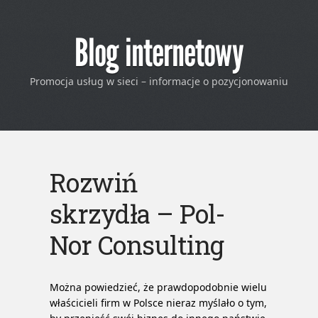
Blog internetowy
Promocja usług w sieci – informacje o pozycjonowaniu
Rozwiń
skrzydła – Pol-
Nor Consulting
Można powiedzieć, że prawdopodobnie wielu
właścicieli firm w Polsce nieraz myślało o tym,