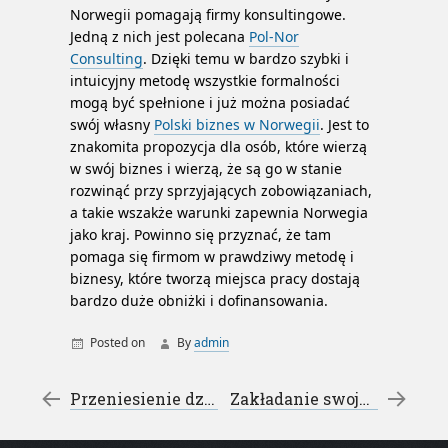
Norwegii pomagają firmy konsultingowe.
Jedną z nich jest polecana
Pol-Nor
Consulting
. Dzięki temu w bardzo szybki i
intuicyjny metodę wszystkie formalności
mogą być spełnione i już można posiadać
swój własny
Polski biznes w Norwegii
. Jest to
znakomita propozycja dla osób, które wierzą
w swój biznes i wierzą, że są go w stanie
rozwinąć przy sprzyjających zobowiązaniach,
a takie wszakże warunki zapewnia Norwegia
jako kraj. Powinno się przyznać, że tam
pomaga się firmom w prawdziwy metodę i
biznesy, które tworzą miejsca pracy dostają
bardzo duże obniżki i dofinansowania.
Posted on
By
admin
Post navigation
←
Przeniesienie działalności – Firma w Norwegii
Zakładanie swojego biznesu – norweska faktura