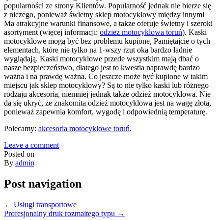
popularności ze strony Klientów. Popularność jednak nie bierze się
z niczego, ponieważ świetny sklep motocyklowy między innymi
Ma atrakcyjne warunki finansowe, a także oferuje świetny i szeroki
asortyment (więcej informacji:
odzież motocyklowa toruń
). Kaski
motocyklowe mogą być bez problemu kupione, Pamiętajcie o tych
elementach, które nie tylko na 1-wszy rzut oka bardzo ładnie
wyglądają. Kaski motocyklowe przede wszystkim mają dbać o
nasze bezpieczeństwo, dlatego jest to kwestia naprawdę bardzo
ważna i na prawdę ważna. Co jeszcze może być kupione w takim
miejscu jak sklep motocyklowy? Są to nie tylko kaski lub różnego
rodzaju akcesoria, niemniej jednak także odzież motocyklowa. Nie
da się ukryć, że znakomita odzież motocyklowa jest na wagę złota,
ponieważ zapewnia komfort, wygodę i odpowiednią temperaturę.
Polecamy:
akcesoria motocyklowe toruń
.
Leave a comment
Posted on
By
admin
Post navigation
←
Usługi transportowe
Profesjonalny druk rozmaitego typu
→