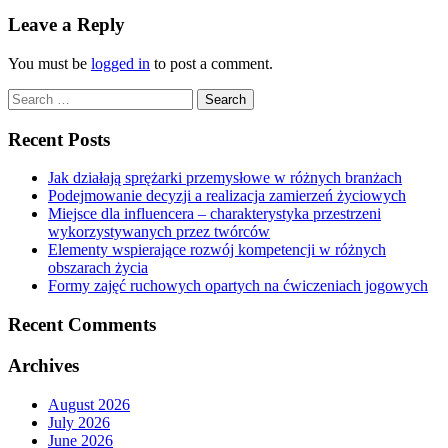
Leave a Reply
You must be
logged in
to post a comment.
Search
for:
Recent Posts
Jak działają sprężarki przemysłowe w różnych branżach
Podejmowanie decyzji a realizacja zamierzeń życiowych
Miejsce dla influencera – charakterystyka przestrzeni
wykorzystywanych przez twórców
Elementy wspierające rozwój kompetencji w różnych
obszarach życia
Formy zajęć ruchowych opartych na ćwiczeniach jogowych
Recent Comments
Archives
August 2026
July 2026
June 2026