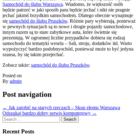
Samochód do ślubu Warszawa
. Wiadomo, że większość osób
będzie patrzeć w jaki sposób para będzie jechać i nikt nie pragnie
jechać jakimś brzydkim samochodem. Dlatego obecnie wynajmuje
się
samochód do ślubu Pruszków
. Różnie pary wybierają, ponieważ
w pewnych sytuacjach są to nowe i drogie pojazdy samochodowe,
innym razem są to stare zabytkowe auta, które świetnie się
prezentują. W ogromnej liczbie przypadków dobiera się rodzaj
samochodu do tematyki wesela – Sali, stroju, dodatków itd. Warto
wypożyczyć bardzo podobnyochód, ponieważ może to być jedyna
szansa, by się takim przejechać.
Zobacz także:
samochód do ślubu Pruszków
.
Posted on
By
admin
Post navigation
←
Jak zarobić na starych rzeczach – Skup złomu Warszawa
Odszukaj bardzo dobry serwis komputerowy
→
Search
for:
Recent Posts