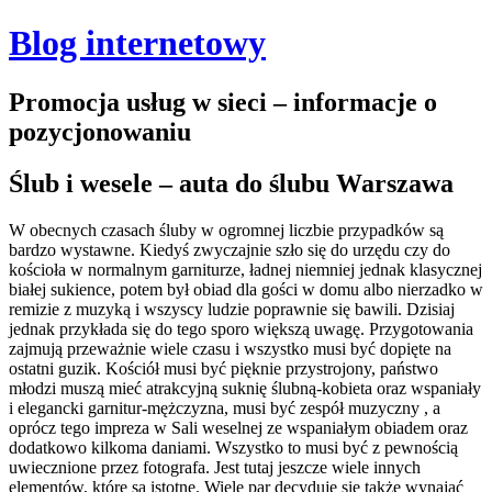
Blog internetowy
Promocja usług w sieci – informacje o
pozycjonowaniu
Ślub i wesele – auta do ślubu Warszawa
W obecnych czasach śluby w ogromnej liczbie przypadków są
bardzo wystawne. Kiedyś zwyczajnie szło się do urzędu czy do
kościoła w normalnym garniturze, ładnej niemniej jednak klasycznej
białej sukience, potem był obiad dla gości w domu albo nierzadko w
remizie z muzyką i wszyscy ludzie poprawnie się bawili. Dzisiaj
jednak przykłada się do tego sporo większą uwagę. Przygotowania
zajmują przeważnie wiele czasu i wszystko musi być dopięte na
ostatni guzik. Kościół musi być pięknie przystrojony, państwo
młodzi muszą mieć atrakcyjną suknię ślubną-kobieta oraz wspaniały
i elegancki garnitur-mężczyzna, musi być zespół muzyczny , a
oprócz tego impreza w Sali weselnej ze wspaniałym obiadem oraz
dodatkowo kilkoma daniami.
Wszystko to musi być z pewnością
uwiecznione przez fotografa. Jest tutaj jeszcze wiele innych
elementów, które są istotne. Wiele par decyduje się także wynająć