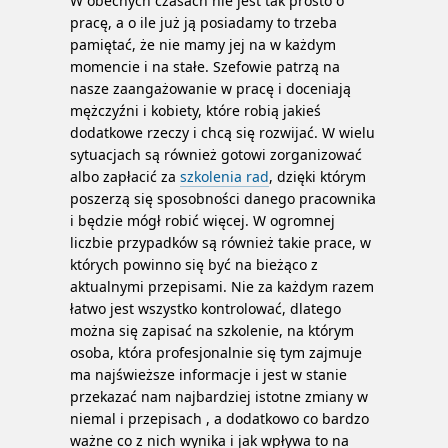
W obecnych czasach nie jest tak prosto o
pracę, a o ile już ją posiadamy to trzeba
pamiętać, że nie mamy jej na w każdym
momencie i na stałe. Szefowie patrzą na
nasze zaangażowanie w pracę i doceniają
mężczyźni i kobiety, które robią jakieś
dodatkowe rzeczy i chcą się rozwijać.
W wielu
sytuacjach są również gotowi zorganizować
albo zapłacić za
szkolenia rad
, dzięki którym
poszerzą się sposobności danego pracownika
i będzie mógł robić więcej. W ogromnej
liczbie przypadków są również takie prace, w
których powinno się być na bieżąco z
aktualnymi przepisami. Nie za każdym razem
łatwo jest wszystko kontrolować, dlatego
można się zapisać na szkolenie, na którym
osoba, która profesjonalnie się tym zajmuje
ma najświeższe informacje i jest w stanie
przekazać nam najbardziej istotne zmiany w
niemal i przepisach , a dodatkowo co bardzo
ważne co z nich wynika i jak wpływa to na