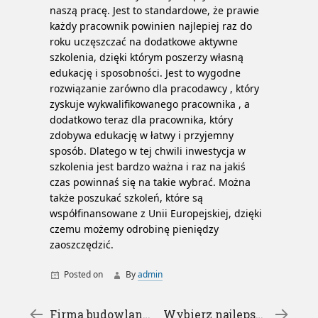
naszą pracę. Jest to standardowe, że prawie
każdy pracownik powinien najlepiej raz do
roku uczęszczać na dodatkowe aktywne
szkolenia, dzięki którym poszerzy własną
edukację i sposobności. Jest to wygodne
rozwiązanie zarówno dla pracodawcy , który
zyskuje wykwalifikowanego pracownika , a
dodatkowo teraz dla pracownika, który
zdobywa edukację w łatwy i przyjemny
sposób. Dlatego w tej chwili inwestycja w
szkolenia jest bardzo ważna i raz na jakiś
czas powinnaś się na takie wybrać. Można
także poszukać szkoleń, które są
współfinansowane z Unii Europejskiej, dzięki
czemu możemy odrobinę pieniędzy
zaoszczędzić.
Posted on
By
admin
szkolenia łódzkie
←
Firma budowlana – dlaczego warto zatrudniać specjalistów
Wybierz najlepszą pizzęrię w miejscowości Łomża