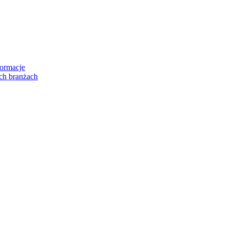
formacje
ch branżach