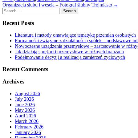
Organizacja ślubu i wesela – Fotograf ślubny Trójmiasto
→
Search
for:
Recent Posts
Literatura i metody omawiające tematykę przemian osobistych
Formalności związane z działalnością spółek – podstawowe in
Nowoczesne urządzenia przemysłowe – zastosowanie w różny
Jak działają sprężarki przemysłowe w różnych branżach
Podejmowanie decyzji a realizacja zamierzeń życiowych
Recent Comments
Archives
August 2026
July 2026
June 2026
May 2026
April 2026
March 2026
February 2026
January 2026
December 2025