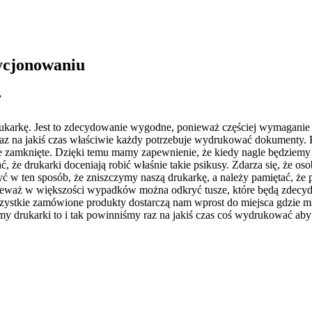
zycjonowaniu
r
arkę. Jest to zdecydowanie wygodne, ponieważ częściej wymaganie 
az na jakiś czas właściwie każdy potrzebuje wydrukować dokumenty. K
e zamknięte. Dzięki temu mamy zapewnienie, że kiedy nagle będziem
ć, że drukarki doceniają robić właśnie takie psikusy. Zdarza się, że o
 w ten sposób, że zniszczymy naszą drukarkę, a należy pamiętać, że pr
nieważ w większości wypadków można odkryć tusze, które będą zdecydo
wszystkie zamówione produkty dostarczą nam wprost do miejsca gdzie 
my drukarki to i tak powinniśmy raz na jakiś czas coś wydrukować aby 