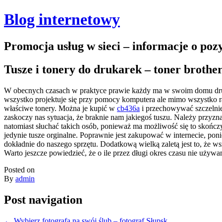
Blog internetowy
Promocja usług w sieci – informacje o po
Tusze i tonery do drukarek – toner brothe
W obecnych czasach w praktyce prawie każdy ma w swoim domu druk
wszystko projektuje się przy pomocy komputera ale mimo wszystko r
właściwe tonery.
Można je kupić w
cb436a
i przechowywać szczelni
zaskoczy nas sytuacja, że braknie nam jakiegoś tuszu. Należy przyzna
natomiast słuchać takich osób, ponieważ ma możliwość się to skończyć
jedynie tusze orginalne. Poprawnie jest zakupować w internecie, po
dokładnie do naszego sprzętu. Dodatkową wielką zaletą jest to, że 
Warto jeszcze powiedzieć, że o ile przez długi okres czasu nie używa
Posted on
By
admin
Post navigation
←
Wybierz fotografa na swój ślub – fotograf Słupsk