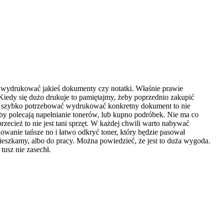
wydrukować jakieś dokumenty czy notatki. Właśnie prawie
iedy się dużo drukuje to pamiętajmy, żeby poprzednio zakupić
y szybko potrzebować wydrukować konkretny dokument to nie
soby polecają napełnianie tonerów, lub kupno podróbek. Nie ma co
zecież to nie jest tani sprzęt. W każdej chwili warto nabywać
wanie tańsze no i łatwo odkryć toner, który będzie pasował
mieszkamy, albo do pracy. Można powiedzieć, że jest to duża wygoda.
tusz nie zasechł.