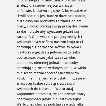
młode chłopcy i dziewczęta, które nie mogą
znaleźć dla siebie miejsca w naszym
państwie. Niełatwo się dziwić, bo wszakże w
chwili obecnej jest bardzo duże bezrobocie,
dużo osób ma problemy ze znalezieniem
pracy, chociaż oferują swoją pracę dosłownie
za darmo byle aby wyłącznie gdzieś się
zaczepić. O ile więc nie pragną młodych i
wykształconych osób w naszym kraju to Ci
decydują się na wyjazd. Różnie to bywa i
niektórzy wyjeżdżają jedynie po to, żeby
popracować przez jakiś czas i zarobić
pieniądze, niemniej jednak inne osoby
decydują się zostać w danym kraju.
W wielu
miejscach można spotkać Mieszkańców
Polski, niemniej jednak w ostatnim czasie w
znaczącej liczbie sytuacji słyszy się o
wyjazdach do Norwegii. Warto tutaj
wspomnieć natomiast, że znalezienie pracy
bez znajomości języka nie jest zwyczajne.
Warto znać chociaż podstawy i wtedy kilka