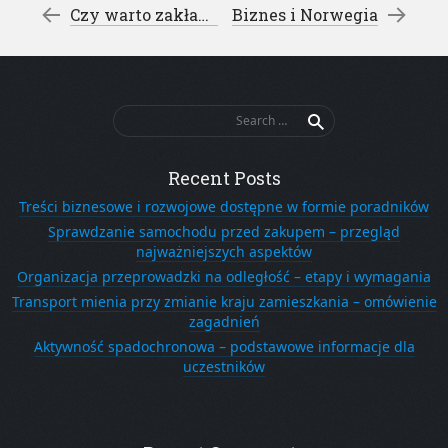
Post navigation
←
Czy warto zakładać firmę w Norwegii
Biznes i Norwegia
→
Search
for:
Recent Posts
Treści biznesowe i rozwojowe dostępne w formie poradników
Sprawdzanie samochodu przed zakupem – przegląd
najważniejszych aspektów
Organizacja przeprowadzki na odległość – etapy i wymagania
Transport mienia przy zmianie kraju zamieszkania – omówienie
zagadnień
Aktywność spadochronowa – podstawowe informacje dla
uczestników