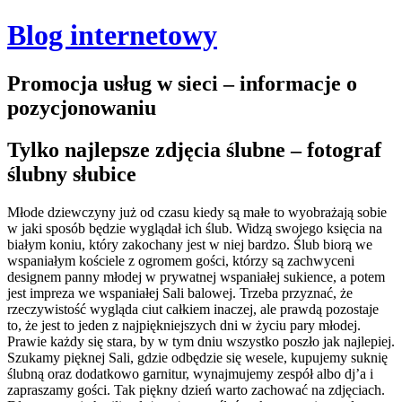
Blog internetowy
Promocja usług w sieci – informacje o
pozycjonowaniu
Tylko najlepsze zdjęcia ślubne – fotograf
ślubny słubice
Młode dziewczyny już od czasu kiedy są małe to wyobrażają sobie
w jaki sposób będzie wyglądał ich ślub. Widzą swojego księcia na
białym koniu, który zakochany jest w niej bardzo. Ślub biorą we
wspaniałym kościele z ogromem gości, którzy są zachwyceni
designem panny młodej w prywatnej wspaniałej sukience, a potem
jest impreza we wspaniałej Sali balowej. Trzeba przyznać, że
rzeczywistość wygląda ciut całkiem inaczej, ale prawdą pozostaje
to, że jest to jeden z najpiękniejszych dni w życiu pary młodej.
Prawie każdy się stara, by w tym dniu wszystko poszło jak najlepiej.
Szukamy pięknej Sali, gdzie odbędzie się wesele, kupujemy suknię
ślubną oraz dodatkowo garnitur, wynajmujemy zespół albo dj’a i
zapraszamy gości. Tak piękny dzień warto zachować na zdjęciach.