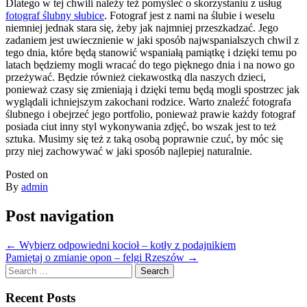
Dlatego w tej chwili należy też pomyśleć o skorzystaniu z usług
fotograf ślubny słubice
. Fotograf jest z nami na ślubie i weselu
niemniej jednak stara się, żeby jak najmniej przeszkadzać. Jego
zadaniem jest uwiecznienie w jaki sposób najwspanialszych chwil z
tego dnia, które będą stanowić wspaniałą pamiątkę i dzięki temu po
latach będziemy mogli wracać do tego pięknego dnia i na nowo go
przeżywać. Będzie również ciekawostką dla naszych dzieci,
ponieważ czasy się zmieniają i dzięki temu będą mogli spostrzec jak
wyglądali ichniejszym zakochani rodzice. Warto znaleźć fotografa
ślubnego i obejrzeć jego portfolio, ponieważ prawie każdy fotograf
posiada ciut inny styl wykonywania zdjęć, bo wszak jest to też
sztuka. Musimy się też z taką osobą poprawnie czuć, by móc się
przy niej zachowywać w jaki sposób najlepiej naturalnie.
Posted on
By
admin
Post navigation
←
Wybierz odpowiedni kocioł – kotły z podajnikiem
Pamiętaj o zmianie opon – felgi Rzeszów
→
Search
for:
Recent Posts