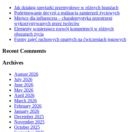
Jak działają sprężarki przemysłowe w różnych branżach
Podejmowanie decyzji a realizacja zamierzeń życiowych
Miejsce dla influencera – charakterystyka przestrzeni
wykorzystywanych przez twórców
Elementy wspierające rozwój kompetencji w różnych
obszarach życia
Formy zajęć ruchowych opartych na ćwiczeniach jogowych
Recent Comments
Archives
August 2026
July 2026
June 2026
May 2026
April 2026
March 2026
February 2026
January 2026
December 2025
November 2025
October 2025