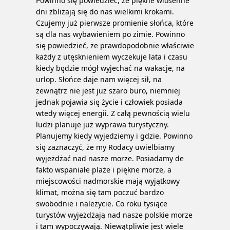
Powinno się powiedzieć, że piękne wiosenne
dni zbliżają się do nas wielkimi krokami.
Czujemy już pierwsze promienie słońca, które
są dla nas wybawieniem po zimie. Powinno
się powiedzieć, że prawdopodobnie właściwie
każdy z utęsknieniem wyczekuje lata i czasu
kiedy będzie mógł wyjechać na wakacje, na
urlop. Słońce daje nam więcej sił, na
zewnątrz nie jest już szaro buro, niemniej
jednak pojawia się życie i człowiek posiada
wtedy więcej energii. Z całą pewnością wielu
ludzi planuje już wyprawa turystyczny.
Planujemy kiedy wyjedziemy i gdzie. Powinno
się zaznaczyć, że my Rodacy uwielbiamy
wyjeżdżać nad nasze morze.
Posiadamy de
fakto wspaniałe plaże i piękne morze, a
miejscowości nadmorskie mają wyjątkowy
klimat, można się tam poczuć bardzo
swobodnie i należycie. Co roku tysiące
turystów wyjeżdżają nad nasze polskie morze
i tam wypoczywają. Niewątpliwie jest wiele