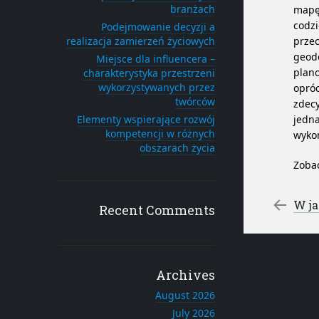
branżach
mapę
codzi
Podejmowanie decyzji a
realizacja zamierzeń życiowych
przec
geode
Miejsce dla influencera –
plan
charakterystyka przestrzeni
wykorzystywanych przez
opróc
twórców
zdec
Elementy wspierające rozwój
jedna
kompetencji w różnych
wyko
obszarach życia
Zobac
Po
←
W jaki sp
Recent Comments
Archives
August 2026
July 2026