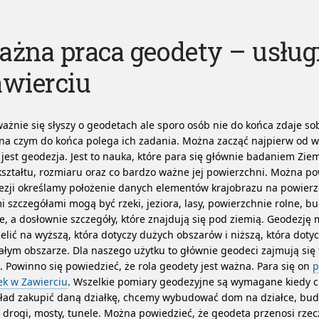
żna praca geodety – usług
awierciu
ażnie się słyszy o geodetach ale sporo osób nie do końca zdaje so
na czym do końca polega ich zadania. Można zacząć najpierw od w
jest geodezja. Jest to nauka, które para się głównie badaniem Ziem
 kształtu, rozmiaru oraz co bardzo ważne jej powierzchni. Można po
zji określamy położenie danych elementów krajobrazu na powierz
i szczegółami mogą być rzeki, jeziora, lasy, powierzchnie rolne, bu
e, a dosłownie szczegóły, które znajdują się pod ziemią. Geodezj
elić na wyższą, która dotyczy dużych obszarów i niższą, która dot
łym obszarze. Dla naszego użytku to głównie geodeci zajmują się
ą.
Powinno się powiedzieć, że rola geodety jest ważna. Para się on
p
ek w Zawierciu
. Wszelkie pomiary geodezyjne są wymagane kiedy 
kład zakupić daną działkę, chcemy wybudować dom na działce, bu
drogi, mosty, tunele. Można powiedzieć, że geodeta przenosi rzec