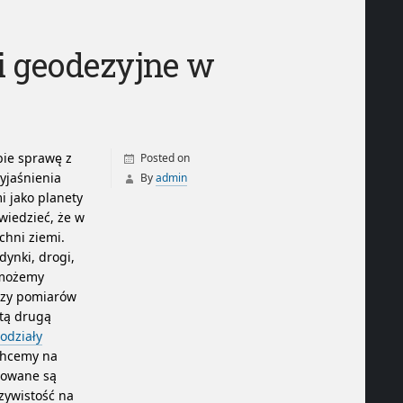
i geodezyjne w
bie sprawę z
Posted on
yjaśnienia
By
admin
i jako planety
wiedzieć, że w
chni ziemi.
dynki, drogi,
ę możemy
yczy pomiarów
 tą drugą
odziały
chcemy na
dowane są
zywistość na