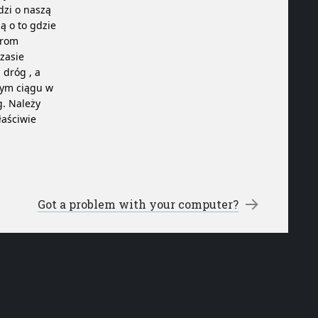
dzi o naszą
bą o to gdzie
arom
zasie
dróg , a
jnym ciągu w
. Należy
łaściwie
Got a problem with your computer?
→