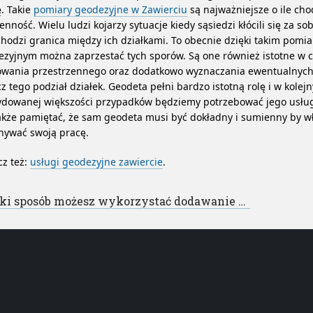
. Takie
pomiary geodezyjne w Zawierciu
są najważniejsze o ile cho
enność. Wielu ludzi kojarzy sytuacje kiedy sąsiedzi kłócili się za so
hodzi granica między ich działkami. To obecnie dzięki takim pomi
zyjnym można zaprzestać tych sporów. Są one również istotne w c
owania przestrzennego oraz dodatkowo wyznaczania ewentualnych 
z tego podział działek. Geodeta pełni bardzo istotną rolę i w kole
ydowanej większości przypadków będziemy potrzebować jego usług
kże pamiętać, że sam geodeta musi być dokładny i sumienny by w
nywać swoją pracę.
z też:
usługi geodezyjne zawiercie
.
st navigation
osób możesz wykorzystać dodawanie wpisów presell w celu reklamy własnej strony internetowej?