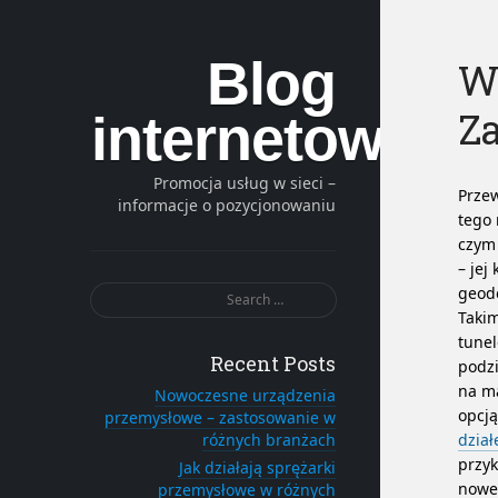
Blog
Wa
Z
internetowy
Promocja usług w sieci –
Przew
informacje o pozycjonowaniu
tego 
czym 
– jej
Search
geode
for:
Takim
tunel
Recent Posts
podzi
na ma
Nowoczesne urządzenia
opcj
przemysłowe – zastosowanie w
różnych branżach
dział
przy
Jak działają sprężarki
nowe 
przemysłowe w różnych