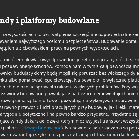
ndy i platformy budowlane
 na wysokościach to bez wątpienia szczególnie odpowiedzialne za
owaniem najwyższego poziomu bezpieczeństwa. Budowanie domu lu
wątpienia z obowiązkiem pracy na pewnych wysokościach.
a mieć jednak właściwyodpowiedni sprzęt do tego, aby móc bez kło
 pozbawionego schodów. Pomogą nam w tym z całą pewnością inno
wnicy budujący domy będą mogli się poruszać bez większego dylem
ku albo pomalować jego elewację. Na pewno o ile wyłącznie plat
o nich nie będzie sprawiało nikomu większych problemów. Przy w
ież windy budowlane pozwalające na bezproblemowe dojechanie na
e rozwiązania są komfortowe i pozwalają na wykonywanie sprawni
zarówno przewozić ludzi pracujących przy budowie, jak i lekki mat
arygodnie pożyteczne i na pewno bardzo przydatne. Przydatne są
ające windy dekarskie, dzięki którym możliwy jest transport wszys
u (zobacz –
dźwigi budowlane
). Na pewno takie urządzenia są pot
waż gwarantują szybki i bezpieczny transport towaru na dach w n