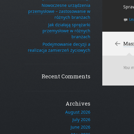
Nowoczesne urządzenia
Spra
przemysłowe – zastosowanie w
różnych branżach
Le
Jak działają sprężarki
przemysłowe w różnych
branżach
Po
←
Mas
Podejmowanie decyzji a
realizacja zamierzeń życiowych
You 
Recent Comments
Archives
August 2026
July 2026
June 2026