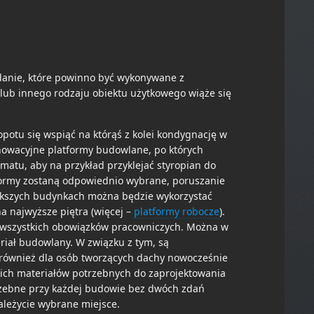
danie, które powinno być wykonywane z
b innego rodzaju obiektu użytkowego wiąże się
potu się wspiąć na którąś z kolei kondygnację w
wacyjne platformy budowlane, po których
atu, aby na przykład przyklejać styropian do
formy zostaną odpowiednio wybrane, poruszanie
iększych budynkach można będzie wykorzystać
 najwyższe piętra (więcej –
platformy robocze
).
e wszystkich obowiązków pracowniczych. Można w
eriał budowlany. W związku z tym, są
 również dla osób tworzących dachy nowocześnie
tkich materiałów potrzebnych do zaprojektowania
rzebne przy każdej budowie bez dwóch zdań
ależycie wybrane miejsce.