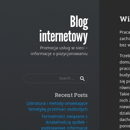
Blog
Wi
internetowy
Praca
zach
bez 
Promocja usług w sieci –
informacje o pozycjonowaniu
Trzeb
domu
praco
budyn
Search
się p
for:
równ
Taki
Recent Posts
nich 
Literatura i metody omawiające
niewi
tematykę przemian osobistych
dział
Formalności związane z
dach
działalnością spółek –
ponie
podstawowe informacje