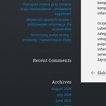
komp
Transport mienia przy zmianie
komp
kraju zamieszkania – omówienie
info
zagadnień
Aktywność spadochronowa –
Oczyw
podstawowe informacje dla
Lubel
uczestników
zaleg
Techniczny audyt strony –
usług
przebieg i najważniejsze etapy
pulpi
infor
serwi
Zajrz
Recent Comments
Po
←
Ślub
Archives
August 2026
July 2026
June 2026