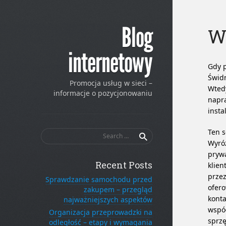
Blog
W
internetowy
Gdy 
Świdn
Promocja usług w sieci –
Wtedy
informacje o pozycjonowaniu
napr
insta
Ten 
Search
for:
Wyróż
prywa
Recent Posts
klien
przez
Sprawdzanie samochodu przed
ofero
zakupem – przegląd
konta
najważniejszych aspektów
współ
Organizacja przeprowadzki na
sprzę
odległość – etapy i wymagania