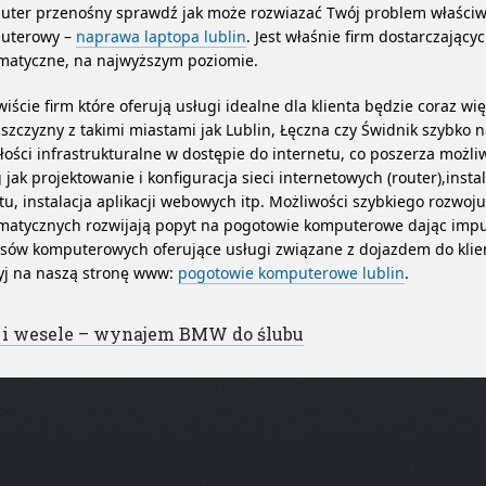
uter przenośny sprawdź jak może rozwiazać Twój problem właściw
uterowy –
naprawa laptopa lublin
. Jest właśnie firm dostarczający
rmatyczne, na najwyższym poziomie.
iście firm które oferują usługi idealne dla klienta będzie coraz wi
szczyzny z takimi miastami jak Lublin, Łęczna czy Świdnik szybko 
łości infrastrukturalne w dostępie do internetu, co poszerza możli
 jak projektowanie i konfiguracja sieci internetowych (router),inst
tu, instalacja aplikacji webowych itp. Możliwości szybkiego rozwoju
matycznych rozwijają popyt na pogotowie komputerowe dając impu
sów komputerowych oferujące usługi związane z dojazdem do klie
yj na naszą stronę www:
pogotowie komputerowe lublin
.
st navigation
 i wesele – wynajem BMW do ślubu