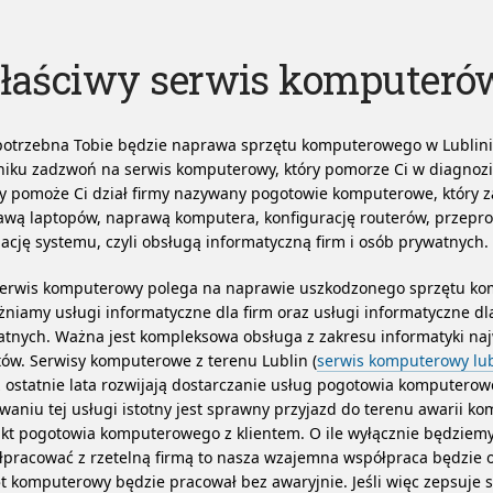
łaściwy serwis komputerów
potrzebna Tobie będzie naprawa sprzętu komputerowego w Lublini
iku zadzwoń na serwis komputerowy, który pomorze Ci w diagnozie
 pomoże Ci dział firmy nazywany pogotowie komputerowe, który z
awą laptopów, naprawą komputera, konfigurację routerów, przepr
lację systemu, czyli obsługą informatyczną firm i osób prywatnych.
serwis komputerowy polega na naprawie uszkodzonego sprzętu k
niamy usługi informatyczne dla firm oraz usługi informatyczne dl
tnych. Ważna jest kompleksowa obsługa z zakresu informatyki na
tów. Serwisy komputerowe z terenu Lublin (
serwis komputerowy lub
 ostatnie lata rozwijają dostarczanie usług pogotowia komputero
waniu tej usługi istotny jest sprawny przyjazd do terenu awarii ko
kt pogotowia komputerowego z klientem. O ile wyłącznie będziem
pracować z rzetelną firmą to nasza wzajemna współpraca będzie 
t komputerowy będzie pracował bez awaryjnie. Jeśli więc zepsuje s