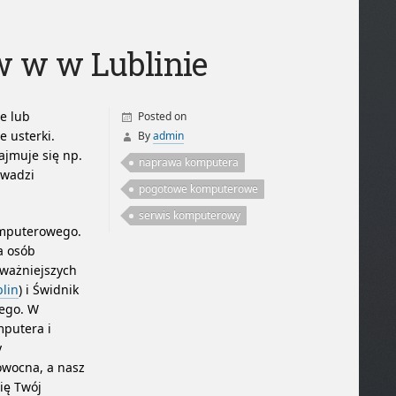
 w w Lublinie
e lub
Posted on
 usterki.
By
admin
ajmuje się np.
naprawa komputera
owadzi
pogotowe komputerowe
serwis komputerowy
omputerowego.
a osób
jważniejszych
lin
) i Świdnik
wego. W
mputera i
y
owocna, a nasz
ię Twój