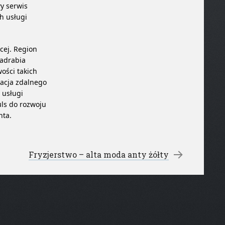
y serwis
ch usługi
ęcej. Region
nadrabia
wości takich
alacja zdalnego
 usługi
ls do rozwoju
nta.
Fryzjerstwo – alta moda anty żółty
→