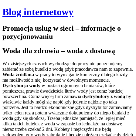
Blog internetowy
Promocja usług w sieci – informacje o
pozycjonowaniu
Woda dla zdrowia – woda z dostawą
W dzisiejszych czasach wychodząc do pracy nie potrzebujemy
zabierać ze sobą butelki z wodą gdyż pracodawca nam to zapewnia.
Woda źródlana
w pracy to wymaganie konieczny dlatego każdy
ma możliwość z niej korzystać w dowolnym momencie.
Dystrybucja wody
w postaci ogromnych baniaków, które
pomieszczą prawie dwadzieścia litrów wody jest coraz bardziej
powszechna.
Coraz więcej firm zamawia
dystrybutory z wodą
by
właściwie każdy mógł się napić gdy jedynie najdzie go taka
potrzeba. Jest to bardzo ekonomiczne gdyż dystrybutor zamawiamy
tylko jeden raz a potem wyłącznie dokupujemy do niego baniaki z
woda gdy się skończą. Trzeba jednakże pamiętać, że lepiej mieć
kilka takich butelek z woda w zapasie bo jednakże na dostawę
nieraz trzeba czekać 2 dni. Kobiety i mężczyźni nie będą
zadowoleni gdy wody zabraknie i będzie należało czekać cały dzień