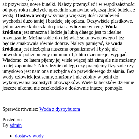
aż przywiozą nowe butelki. Należy przemyśleć i w współzależności
od pory roku należycie uprzednio zamawiać większą ilość butelek z
wodą.
Dostawa wody
w sytuacji większej ilości zamówień
wychodzi dużo taniej i bardziej się opłaca. Oczywiście plastikowe,
jednorazowe kubeczki do picia są wliczone w cenę.
Woda
źródlana
jest smaczna i ludzie ja lubią dlatego jest to idealne
rozwiązanie. Można sobie do niej wlać soku owocowego i tez
będzie smakowała równie dobrze. Należy pamiętać, że
woda
źródlana
jest niezbędna naszemu organizmowi i by się nie
odwodnić potrzebujemy minimum 1,5 litra dziennie jej wypijać.
Wiadomo, że latem pijemy jej wiele więcej niż zimą ale nie możemy
o niej zapominać. Niezależnie od tego czy pracujemy fizycznie czy
umysłowo jest nam ona niezbędna do prawidłowego działania. Bez
wody człowiek jest senny, znużony i nie zdolny w pełni do
wykonywania osobistych obowiązków. Wiele kubeczków dziennie
jeszcze nikomu nie zaszkodziło a dosłownie inaczej pomogło.
Sprawdź również:
Woda z dystrybutora
Posted on
By
admin
dostawy wody