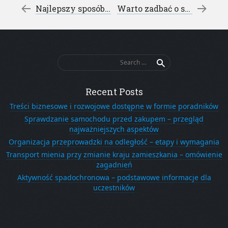
Post navigation
←
Najlepszy sposób na szybkie rozpoczęcie działalności – sprzedam spółkę.
Warto zadbać o siebie – zmiana nawyków
Search
for:
Recent Posts
Treści biznesowe i rozwojowe dostępne w formie poradników
Sprawdzanie samochodu przed zakupem – przegląd
najważniejszych aspektów
Organizacja przeprowadzki na odległość – etapy i wymagania
Transport mienia przy zmianie kraju zamieszkania – omówienie
zagadnień
Aktywność spadochronowa – podstawowe informacje dla
uczestników