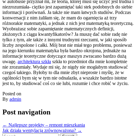
w autobusie przyznał mi, że teoria, której musi się uczyć jest trudna i
niezrozumiała- ciężko jest zapamiętać taki stek podobnych do siebie
informacji i porównań. Ja także nie mam łatwych studiów. Podczas
konwersacji z nim żaliłam się, że mam do ogarnięcia aż trzy
różnorakie matematyki, a jednak z nich jest matematyką teoretyczną.
Wyobrażasz sobie zapamiętanie matematycznych definicji,
złożonych z ciągu kwantyfikatorów? Ja muszę dać sobie radę nie
tylko z tym, ale także z innymi trudnymi rzeczami, w jaki sposób
liczby zespolone i całki. Mój brat nie miał tego problemu, ponieważ
na jego kierunku matematyka była bardzo okrojona, jednakże na
informacje teoretyczne dotyczące maszyn zwracano bardzo dużą
uwagę.
architektura szkła
szkła to przedmiot dla mnie kompletnie
nie zrozumiały. Wydaje mi się, że nigdy nie mogłabym studiować
czegoś takiego. Byłoby to dla mnie zbyt nieproste i myślę, że w
ogólności bym się w tym nie odnalazła, a wszakże bardzo istotne
jest to, by studiować coś co sie lubi, rozumie i chce robić w życiu.
Posted on
By
admin
Post navigation
←
Najlepsze projekty – remont mieszkania
Jak działa wentylacja zrównoważona?
→
Search