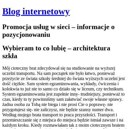
Blog internetowy
Promocja usług w sieci – informacje o
pozycjonowaniu
Wybieram to co lubię – architektura
szkła
Mój cioteczny brat zdecydował się na studiowanie na wyższej
uczelni transportu. Na sam początek nie było łatwo, ponieważ
przeżycie ze świata szkoły średniej do świata wyższych uczelni jest
dość ciężkie. Sam system egzaminowania, wykłady, ćwiczenia i
kolokwia to już nie to samo co działo się w liceum, czy technikum.
System egzaminowania jest zupełnie inny- trudniejszy, ponieważ to
czas, kiedy to ty powinniśmy sam załatwiać swoje własne sprawy.
żadna osoba za Tobą nie biega i nie prosi Cie o poprawę- nie
przygotujesz się- nie zaliczysz, nie będzie szansy numer dwa.
Według mojego brata transport to praca przyszłości. Transport i
przemieszczanie się z miejsca do miejsca będzie istniał zawsze i na
każdym kroku. Kiedy rozmawiałam tak z moim ciotecznym bratem