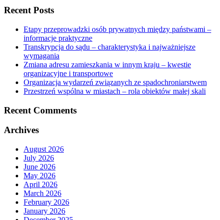
Recent Posts
Etapy przeprowadzki osób prywatnych między państwami –
informacje praktyczne
Transkrypcja do sądu – charakterystyka i najważniejsze
wymagania
Zmiana adresu zamieszkania w innym kraju – kwestie
organizacyjne i transportowe
Organizacja wydarzeń związanych ze spadochroniarstwem
Przestrzeń wspólna w miastach – rola obiektów małej skali
Recent Comments
Archives
August 2026
July 2026
June 2026
May 2026
April 2026
March 2026
February 2026
January 2026
December 2025