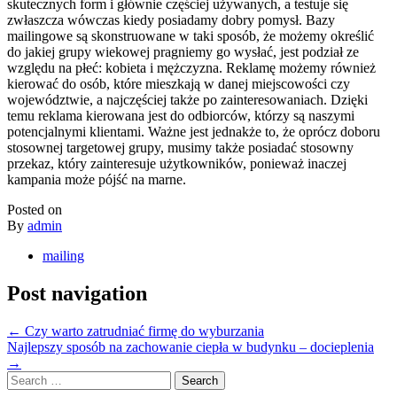
skutecznych form i głównie częściej używanych, a testuje się
zwłaszcza wówczas kiedy posiadamy dobry pomysł. Bazy
mailingowe są skonstruowane w taki sposób, że możemy określić
do jakiej grupy wiekowej pragniemy go wysłać, jest podział ze
względu na płeć: kobieta i mężczyzna. Reklamę możemy również
kierować do osób, które mieszkają w danej miejscowości czy
województwie, a najczęściej także po zainteresowaniach. Dzięki
temu reklama kierowana jest do odbiorców, którzy są naszymi
potencjalnymi klientami. Ważne jest jednakże to, że oprócz doboru
stosownej targetowej grupy, musimy także posiadać stosowny
przekaz, który zainteresuje użytkowników, ponieważ inaczej
kampania może pójść na marne.
Posted on
By
admin
mailing
Post navigation
←
Czy warto zatrudniać firmę do wyburzania
Najlepszy sposób na zachowanie ciepła w budynku – docieplenia
→
Search
for: