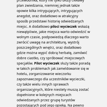
przewodnika, który nie tylko ułoży ciekawy
plan zwiedzania, niemniej jednak także
opowie kilka intrygujących, intrygujących
anegdot, oraz dodatkowo w atrakcyjny
sposób przedstawi historię odwiedzanych
miejsc. A dodatkowo
piloci wycieczek
wskażą
niewątpliwie, jakie miejsca warto odwiedzić w
wolnym czasie, podpowiedzą dlaczego warto
zwrócić uwagę na architekturę, wystrój
poszczególnych wnętrz, oraz dodatkowo
gdzie można wypić dobrą herbatę, zamówić
dobre ciastko, czy spróbować miejscowych
specjałów.
Pilot wycieczek
służy także poradą
w takich problemach jak zameldowanie się w
hotelu, zorganizowanie wieczorku
zapoznawczego dla uczestników wycieczki,
czy także wielu innych sprawach
organizacyjnych, które niestety muszą zostać
dopełnione w kolejnych miejscach
odwiedzanych przez grupę turystów
pozostających pod jego opieką. Na pewno