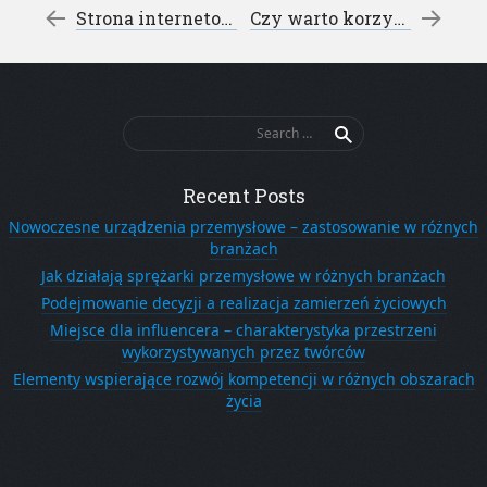
Post navigation
←
Strona internetowa wizytówką naszej firmy – projektowanie serwisów www Graffi
Czy warto korzystać z usług domu seniora
Search
for:
Recent Posts
Nowoczesne urządzenia przemysłowe – zastosowanie w różnych
branżach
Jak działają sprężarki przemysłowe w różnych branżach
Podejmowanie decyzji a realizacja zamierzeń życiowych
Miejsce dla influencera – charakterystyka przestrzeni
wykorzystywanych przez twórców
Elementy wspierające rozwój kompetencji w różnych obszarach
życia