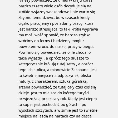
Należy powiedzieć, że u nas w kraju coraz
bardzo często wiele osób decyduje się na
krótkie wyjazdy weekendowe i nie warto się
zbytnio temu dziwić, bo w czasach kiedy
ciężko pracujemy i posiadamy pracę, która
jest bardzo stresująca, to taki krótki wyprawa
ma możliwość sprawić, że bardzo szybko
wrócimy do formy i będziemy mogli z
powrotem wrócić do naszej pracy w biegu.
Powinno się powiedzieć, że o ile chodzi o
takie wyjazdy, , a oprócz tego dłuższe to
kategorycznie królują tutaj Tatry , a oprócz
tego ich stolica, a mianowicie Zakopane. Jest
to świetne miejsce na odpoczynek, blisko
natury, z charakterem, sztuką góralską.
Trzeba powiedzieć, że tutaj cały czas coś się
dzieje. Jest to miejsce do którego turyści
przyjeżdżają przez cały rok. Kiedy jest ciepło
to super jest pochodzić po górach i po
wysokich szczytach, a w zimie jest to świetne
miejsce na jazdę na nartach czy na desce