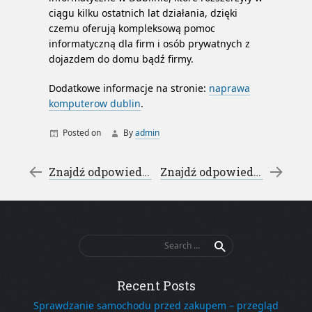
ciągu kilku ostatnich lat działania, dzięki
czemu oferują kompleksową pomoc
informatyczną dla firm i osób prywatnych z
dojazdem do domu bądź firmy.
Dodatkowe informacje na stronie:
naprawa
komputerow dublin
.
Posted on
By
admin
serwis komputerow dublin
serwis komputerowy
Post navigation
←
Znajdź odpowiedni serwis pc – naprawa komputerów świdnik
Znajdź odpowiednią kancelarię – kancelaria adwokacka lublin
serwis pc
Search
for:
Recent Posts
Sprawdzanie samochodu przed zakupem – przegląd