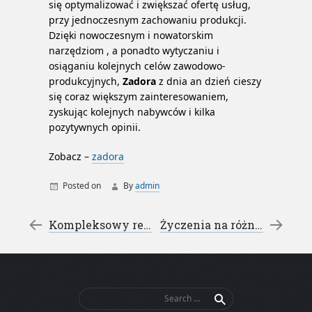
się optymalizować i zwiększać ofertę usług,
przy jednoczesnym zachowaniu produkcji.
Dzięki nowoczesnym i nowatorskim
narzędziom , a ponadto wytyczaniu i
osiąganiu kolejnych celów zawodowo-
produkcyjnych,
Zadora
z dnia an dzień cieszy
się coraz większym zainteresowaniem,
zyskując kolejnych nabywców i kilka
pozytywnych opinii.
Zobacz –
zadora
Posted on
By
admin
Post navigation
←
Kompleksowy remont – remonty malowanie
Życzenia na różne okazje – życzenia urodzinowe
Search
for: