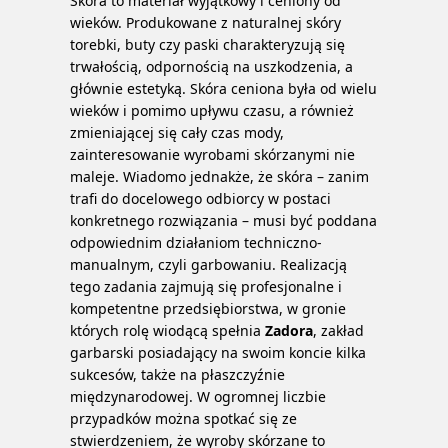
Skóra to materiał wyjątkowy i ceniony od
wieków. Produkowane z naturalnej skóry
torebki, buty czy paski charakteryzują się
trwałością, odpornością na uszkodzenia, a
głównie estetyką. Skóra ceniona była od wielu
wieków i pomimo upływu czasu, a również
zmieniającej się cały czas mody,
zainteresowanie wyrobami skórzanymi nie
maleje. Wiadomo jednakże, że skóra – zanim
trafi do docelowego odbiorcy w postaci
konkretnego rozwiązania – musi być poddana
odpowiednim działaniom techniczno-
manualnym, czyli garbowaniu. Realizacją
tego zadania zajmują się profesjonalne i
kompetentne przedsiębiorstwa, w gronie
których rolę wiodącą spełnia
Zadora
, zakład
garbarski posiadający na swoim koncie kilka
sukcesów, także na płaszczyźnie
międzynarodowej.
W ogromnej liczbie
przypadków można spotkać się ze
stwierdzeniem, że wyroby skórzane to