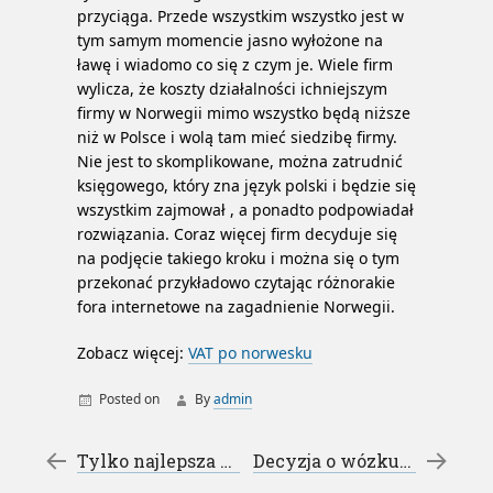
przyciąga. Przede wszystkim wszystko jest w
tym samym momencie jasno wyłożone na
ławę i wiadomo co się z czym je. Wiele firm
wylicza, że koszty działalności ichniejszym
firmy w Norwegii mimo wszystko będą niższe
niż w Polsce i wolą tam mieć siedzibę firmy.
Nie jest to skomplikowane, można zatrudnić
księgowego, który zna język polski i będzie się
wszystkim zajmował , a ponadto podpowiadał
rozwiązania. Coraz więcej firm decyduje się
na podjęcie takiego kroku i można się o tym
przekonać przykładowo czytając różnorakie
fora internetowe na zagadnienie Norwegii.
Zobacz więcej:
VAT po norwesku
Posted on
By
admin
Post navigation
←
Tylko najlepsza muzyka – discostacja
Decyzja o wózku – wózki dziecięce