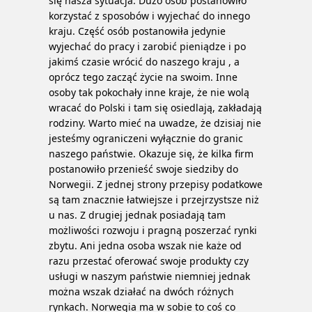
się nasza sytuacja. Dużo osób postanowiło
korzystać z sposobów i wyjechać do innego
kraju. Część osób postanowiła jedynie
wyjechać do pracy i zarobić pieniądze i po
jakimś czasie wrócić do naszego kraju , a
oprócz tego zacząć życie na swoim. Inne
osoby tak pokochały inne kraje, że nie wolą
wracać do Polski i tam się osiedlają, zakładają
rodziny. Warto mieć na uwadze, że dzisiaj nie
jesteśmy ograniczeni wyłącznie do granic
naszego państwie.
Okazuje się, że kilka firm
postanowiło przenieść swoje siedziby do
Norwegii. Z jednej strony przepisy podatkowe
są tam znacznie łatwiejsze i przejrzystsze niż
u nas. Z drugiej jednak posiadają tam
możliwości rozwoju i pragną poszerzać rynki
zbytu. Ani jedna osoba wszak nie każe od
razu przestać oferować swoje produkty czy
usługi w naszym państwie niemniej jednak
można wszak działać na dwóch różnych
rynkach. Norwegia ma w sobie to coś co