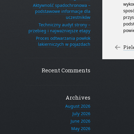
wykor
Aktywność spadochronowa –
sposó
podstawowe informacje dla
uczestników
przys
podst
Techniczny audyt strony –
powie
przebieg i najważniejsze etapy
Proces odtwarzania powłok
lakierniczych w pojazdach
Po
←
Piel
Recent Comments
Archives
August 2026
July 2026
June 2026
May 2026