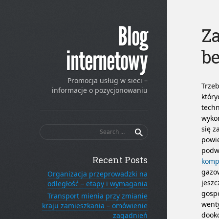
Blog
Za
be
internetowy
Promocja usług w sieci –
Trzeb
informacje o pozycjonowaniu
który
techn
wykor
Search
się z
for:
powie
podwy
Recent Posts
komp
gazow
Organizacja przeprowadzki na
jeszc
odległość – etapy i wymagania
gospo
Transport mienia przy zmianie
wenty
kraju zamieszkania – omówienie
dooko
zagadnień