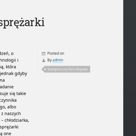
sprężarki
dzeń, o
Posted on
hnologii i
By
admin
ą, która
kompresory bezolejowe
 jednak gdyby
żna
zadanie
uje się takie
czynnika
go, albo
 z naszych
– chłodziarka,
sprężarki
są one