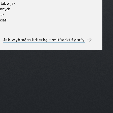
tak w jaki
innych
iaż
ciaż
Jak wybrać szlidierkę – szlifierki żyrafy
→