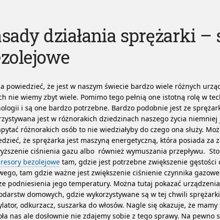
sady działania sprężarki – 
zolejowe
a powiedzieć, że jest w naszym świecie bardzo wiele różnych urzą
ch nie wiemy zbyt wiele. Pomimo tego pełnią one istotną rolę w tec
ologii i są one bardzo potrzebne.
Bardzo podobnie jest ze sprężark
zystywana jest w różnorakich dziedzinach naszego życia niemniej
apytać różnorakich osób to nie wiedziałyby do czego ona służy. Mo
dzieć, że sprężarka jest maszyną energetyczną, która posiada za 
ższenie ciśnienia gazu albo również wymuszania przepływu. Stos
resory bezolejowe
tam, gdzie jest potrzebne zwiększenie gęstości 
ego, tam gdzie ważne jest zwiększenie ciśnienie czynnika gazowe
ze podniesienia jego temperatury. Można tutaj pokazać urządzenia
darstw domowych, gdzie wykorzystywane są w tej chwili sprężarki 
lator, odkurzacz, suszarka do włosów. Nagle się okazuje, że mamy 
ła nas ale dosłownie nie zdajemy sobie z tego sprawy. Na pewno 