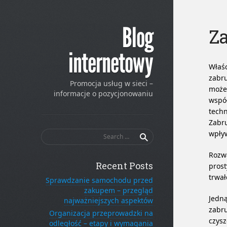
Blog
Z
internetowy
Właśc
zabru
Promocja usług w sieci –
może
informacje o pozycjonowaniu
współ
techn
Zabru
Search
wpływ
for:
Rozwa
Recent Posts
prost
trwał
Sprawdzanie samochodu przed
zakupem – przegląd
Jedną
najważniejszych aspektów
zabru
Organizacja przeprowadzki na
czysz
odległość – etapy i wymagania