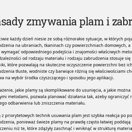
asady zmywania plam i zab
iwie każdy dzień niesie ze sobą różnorakie sytuacje, w których poj
dzenia na ubraniach, tkaninach czy powierzchniach domowych, a 
 wymagać odpowiedniego podejścia i znajomości właściwych meto
zależności od rodzaju materiału i rodzaju zabrudzenia stosuje się
iki, które pozwalają na skuteczne oczyszczenie powierzchni bez ic
dzenia tłuste, wodniste czy barwiące różnią się właściwościami c
a na wybór środka czyszczącego i sposobu jego aplikacji.
żenie, jakie plamy są skomplikowane do usunięcia, a jakie można
ymi metodami, pozwala planować działania tak, ażeby ograniczyć 
ego odbarwienia lub zniszczenia materiału.
 z priorytetowych technik usuwania plam jest szybka reakcja po p
dzenia, ponieważ świeże plamy na prawdę często łatwiej poddają 
czeniu niż te, które zdążyły zaschnąć i wniknąć w strukturę materia