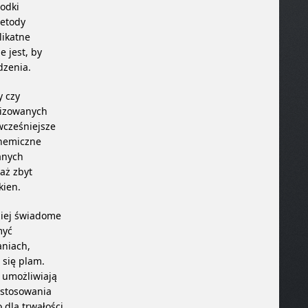
rodki
Metody
likatne
 jest, by
dzenia.
y czy
lizowanych
wcześniejsze
chemiczne
anych
aż zbyt
kien.
iej świadome
myć
aniach,
 się plam.
 umożliwiają
 stosowania
 dla trwałości