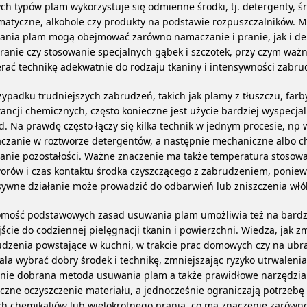
ch typów plam wykorzystuje się odmienne środki, tj. detergenty, ś
atyczne, alkohole czy produkty na podstawie rozpuszczalników. 
ania plam mogą obejmować zarówno namaczanie i pranie, jak i de
ranie czy stosowanie specjalnych gąbek i szczotek, przy czym ważne
rać technikę adekwatnie do rodzaju tkaniny i intensywności zabru
ypadku trudniejszych zabrudzeń, takich jak plamy z tłuszczu, farb
ancji chemicznych, często konieczne jest użycie bardziej wyspecja
. Na prawdę często łączy się kilka technik w jednym procesie, np 
czanie w roztworze detergentów, a następnie mechaniczne albo 
anie pozostałości. Ważne znaczenie ma także temperatura stosow
orów i czas kontaktu środka czyszczącego z zabrudzeniem, poniew
ywne działanie może prowadzić do odbarwień lub zniszczenia włó
omość podstawowych zasad usuwania plam umożliwia też na bardz
ście do codziennej pielęgnacji tkanin i powierzchni. Wiedza, jak z
dzenia powstające w kuchni, w trakcie prac domowych czy na ubr
la wybrać dobry środek i technikę, zmniejszając ryzyko utrwalenia
tnie dobrana metoda usuwania plam a także prawidłowe narzędzia
czne oczyszczenie materiału, a jednocześnie ograniczają potrzebę
ch chemikaliów lub wielokrotnego prania, co ma znaczenie zarówno