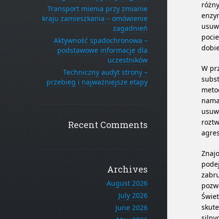
różny
Transport mienia przy zmianie
enzym
kraju zamieszkania – omówienie
usuw
zagadnień
pocie
Aktywność spadochronowa –
dobie
podstawowe informacje dla
uczestników
W prz
Techniczny audyt strony –
subst
przebieg i najważniejsze etapy
metod
nama
usuw
roztw
Recent Comments
agres
Znaj
podej
Archives
zabru
August 2026
pozwa
July 2026
Świe
skute
June 2026
silny