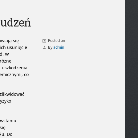
rudzeń
awiają się
Posted on
ich usunięcie
By
admin
d. W
 różne
h uszkodzenia.
hemicznymi, co
 zlikwidować
ryzyko
owstaniu
się
łu. Do