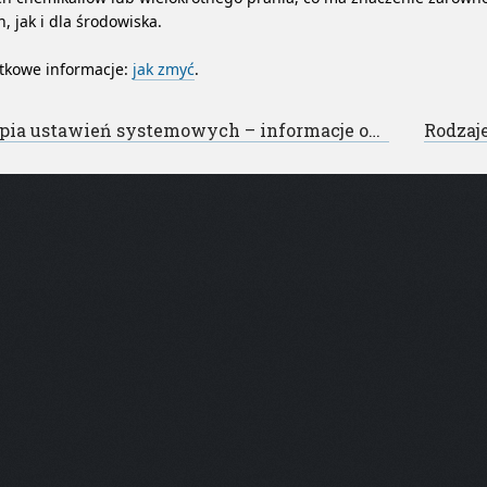
n, jak i dla środowiska.
tkowe informacje:
jak zmyć
.
st navigation
pia ustawień systemowych – informacje ogólne