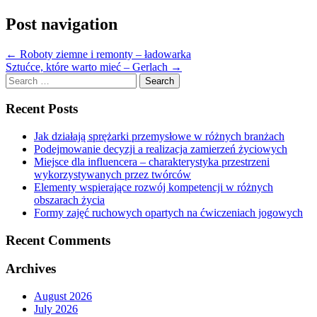
Post navigation
←
Roboty ziemne i remonty – ładowarka
Sztućce, które warto mieć – Gerlach
→
Search
for:
Recent Posts
Jak działają sprężarki przemysłowe w różnych branżach
Podejmowanie decyzji a realizacja zamierzeń życiowych
Miejsce dla influencera – charakterystyka przestrzeni
wykorzystywanych przez twórców
Elementy wspierające rozwój kompetencji w różnych
obszarach życia
Formy zajęć ruchowych opartych na ćwiczeniach jogowych
Recent Comments
Archives
August 2026
July 2026