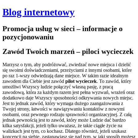
Blog internetowy
Promocja usług w sieci – informacje o
pozycjonowaniu
Zawód Twoich marzeń – piloci wycieczek
Marzysz o tym, aby podróżować, zwiedzać nowe miejsca i dzielić
się swoimi doświadczeniami, przeżyciami z innymi osobami, które
po raz 1-wszy odwiedzają dane miejsce. W takim razie idealnym
zawodem dla Ciebie jest zawód
pilot wycieczek
. To zawód, który
umożliwi Wszyscy ludzie połączyć własną pasję, z pracą
zawodową, która za każdym razem jest pełna wyzwań, wrażeń oraz
dodatkowo daje Wszyscy sposobności odkrywania nowych miejsc.
Jest to jednak zawód, który wymaga dużego zaangażowania z
Twojej strony, łatwości w nawiązywaniu kontaktów z nowymi
osobami, oraz pewnego rodzaju sprawności organizacyjnej.
Z całą
jednak pewnością jest to zawód, który może Ludzie dać bardzo
kilka satysfakcji, jeżeli tylko uważasz, że takie ciągłe życie na
walizkach jest tym, co kochasz. Dlatego również, jeżeli szukasz
koncepcji na siebie, zastanawiasz się nad tym, w jaki sposób możesz