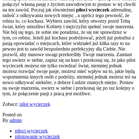
połączyć własną pasję z życiem zawodowym to postaw w tej chwili
na ten zawód. Poczuj jak równieżnni
piloci wycieczek
adrenalinę,
radość z odkrywania nowych miejsc , a oprócz tego pewność, że
robisz to, co kochasz. Wybierz zawód, który otworzy przed Tobą
świat, który umożliwi Kobiety i mężczyźni spełnić swoje marzenia.
Nie bój się tego, że sobie nie poradzisz, że się nie sprawdzisz w
tym, co robisz. Jeżeli już kochasz podróżować, jeżeli już potrafisz z
pasją opowiadać o miejscach, które widziałeś już kilka razy to na
pewno jest to zawód bezpośrednio perfekcyjny dla Ciebie. Nie
pozwól, aby masowe uwagi przekreśliły Twoje marzenia. Zamiast
tego uwierz w siebie, zapisz się na kurs i przekonaj się, że jako pilot
wycieczek możesz nie tylko zwiedzać świat, niemniej jednak
możesz rozwijać swoje pasje, możesz mieć wpływ na to, jakie będą
wspomnienia innych osób z podróży, niemniej jednak możesz też na
nowo odkrywać niektóre, z dobrze Ludzie znanych miejsc. Postaw
na swoje marzenia, uwierz w siebie i przekonaj się po raz kolejny o
tym, że połączenie pasji z pracą jest możliwe.
Zobacz:
pilot wycieczek
Posted on
By
admin
piloci wycieczek
pilotowanie wycieczek