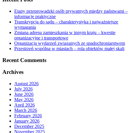
Etapy przeprowadzki osób prywatnych między państwami –
informacje praktyczne
Transkrypcja do sądu – charakterystyka i najważniejsze
wymagania
Zmiana adresu zamieszkania w innym kraju – kwestie
organizacyjne i transportowe
Organizacja wydarzeń związanych ze spadochroniarstwem
Przestrzeń wspólna w miastach – rola obiektów małej skali
Recent Comments
Archives
August 2026
July 2026
June 2026
May 2026
April 2026
March 2026
February 2026
January 2026
December 2025
November 2025