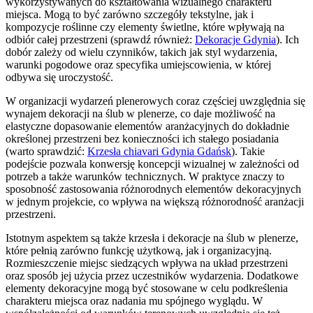
wykorzystywanych do kształtowania wizualnego charakteru
miejsca. Mogą to być zarówno szczegóły tekstylne, jak i
kompozycje roślinne czy elementy świetlne, które wpływają na
odbiór całej przestrzeni (sprawdź również:
Dekoracje Gdynia
). Ich
dobór zależy od wielu czynników, takich jak styl wydarzenia,
warunki pogodowe oraz specyfika umiejscowienia, w której
odbywa się uroczystość.
W organizacji wydarzeń plenerowych coraz częściej uwzględnia się
wynajem dekoracji na ślub w plenerze, co daje możliwość na
elastyczne dopasowanie elementów aranżacyjnych do dokładnie
określonej przestrzeni bez konieczności ich stałego posiadania
(warto sprawdzić:
Krzesła chiavari Gdynia Gdańsk
). Takie
podejście pozwala konwersję koncepcji wizualnej w zależności od
potrzeb a także warunków technicznych. W praktyce znaczy to
sposobność zastosowania różnorodnych elementów dekoracyjnych
w jednym projekcie, co wpływa na większą różnorodność aranżacji
przestrzeni.
Istotnym aspektem są także krzesła i dekoracje na ślub w plenerze,
które pełnią zarówno funkcję użytkową, jak i organizacyjną.
Rozmieszczenie miejsc siedzących wpływa na układ przestrzeni
oraz sposób jej użycia przez uczestników wydarzenia. Dodatkowe
elementy dekoracyjne mogą być stosowane w celu podkreślenia
charakteru miejsca oraz nadania mu spójnego wyglądu. W