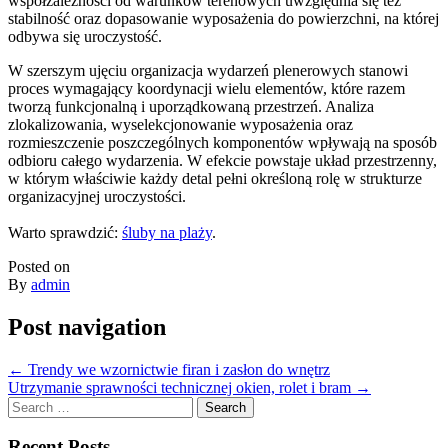
współzależności od warunków terenowych uwzględnia się też
stabilność oraz dopasowanie wyposażenia do powierzchni, na której
odbywa się uroczystość.
W szerszym ujęciu organizacja wydarzeń plenerowych stanowi
proces wymagający koordynacji wielu elementów, które razem
tworzą funkcjonalną i uporządkowaną przestrzeń. Analiza
zlokalizowania, wyselekcjonowanie wyposażenia oraz
rozmieszczenie poszczególnych komponentów wpływają na sposób
odbioru całego wydarzenia. W efekcie powstaje układ przestrzenny,
w którym właściwie każdy detal pełni określoną rolę w strukturze
organizacyjnej uroczystości.
Warto sprawdzić:
śluby na plaży
.
Posted on
By
admin
Post navigation
←
Trendy we wzornictwie firan i zasłon do wnętrz
Utrzymanie sprawności technicznej okien, rolet i bram
→
Search
for:
Recent Posts