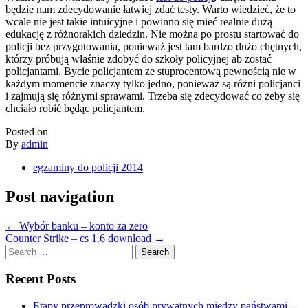
będzie nam zdecydowanie łatwiej zdać testy. Warto wiedzieć, że to
wcale nie jest takie intuicyjne i powinno się mieć realnie dużą
edukację z różnorakich dziedzin. Nie można po prostu startować do
policji bez przygotowania, ponieważ jest tam bardzo dużo chętnych,
którzy próbują właśnie zdobyć do szkoły policyjnej ab zostać
policjantami. Bycie policjantem ze stuprocentową pewnością nie w
każdym momencie znaczy tylko jedno, ponieważ są różni policjanci
i zajmują się różnymi sprawami. Trzeba się zdecydować co żeby się
chciało robić będąc policjantem.
Posted on
By
admin
egzaminy do policji 2014
Post navigation
←
Wybór banku – konto za zero
Counter Strike – cs 1.6 download
→
Search
for:
Recent Posts
Etapy przeprowadzki osób prywatnych między państwami –