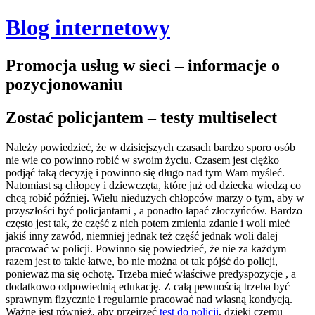
Blog internetowy
Promocja usług w sieci – informacje o
pozycjonowaniu
Zostać policjantem – testy multiselect
Należy powiedzieć, że w dzisiejszych czasach bardzo sporo osób
nie wie co powinno robić w swoim życiu. Czasem jest ciężko
podjąć taką decyzję i powinno się długo nad tym Wam myśleć.
Natomiast są chłopcy i dziewczęta, które już od dziecka wiedzą co
chcą robić później. Wielu niedużych chłopców marzy o tym, aby w
przyszłości być policjantami , a ponadto łapać złoczyńców. Bardzo
często jest tak, że część z nich potem zmienia zdanie i woli mieć
jakiś inny zawód, niemniej jednak też część jednak woli dalej
pracować w policji. Powinno się powiedzieć, że nie za każdym
razem jest to takie łatwe, bo nie można ot tak pójść do policji,
ponieważ ma się ochotę.
Trzeba mieć właściwe predyspozycje , a
dodatkowo odpowiednią edukację. Z całą pewnością trzeba być
sprawnym fizycznie i regularnie pracować nad własną kondycją.
Ważne jest również, aby przejrzeć
test do policji
, dzięki czemu