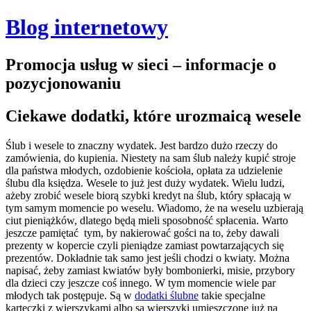
Blog internetowy
Promocja usług w sieci – informacje o
pozycjonowaniu
Ciekawe dodatki, które urozmaicą wesele
Ślub i wesele to znaczny wydatek. Jest bardzo dużo rzeczy do
zamówienia, do kupienia. Niestety na sam ślub należy kupić stroje
dla państwa młodych, ozdobienie kościoła, opłata za udzielenie
ślubu dla księdza. Wesele to już jest duży wydatek. Wielu ludzi,
ażeby zrobić wesele biorą szybki kredyt na ślub, który spłacają w
tym samym momencie po weselu. Wiadomo, że na weselu uzbierają
ciut pieniążków, dlatego będą mieli sposobność spłacenia. Warto
jeszcze pamiętać tym, by nakierować gości na to, żeby dawali
prezenty w kopercie czyli pieniądze zamiast powtarzających się
prezentów.
Dokładnie tak samo jest jeśli chodzi o kwiaty. Można
napisać, żeby zamiast kwiatów były bombonierki, misie, przybory
dla dzieci czy jeszcze coś innego. W tym momencie wiele par
młodych tak postępuje. Są w
dodatki ślubne
takie specjalne
karteczki z wierszykami albo są wierszyki umieszczone już na