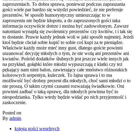
zaproszeniach. To dobra sprawa, ponieważ podczas zapraszania
gości wiele par bardzo się wstydzi powiedzieć, że nie preferuje
prezentów. W sposób humorystyczny umieszczając to w
zaproszeniu nie będzie kłopotu, a do zaproszonych gości taka
informacja oczywiście dotrze i można być zadowolonym. Zawsze
natomiast wynajdą się zwolennicy prezentów czy kwitów, i i tak się
to dostanie. Prawie każdy jednak woli w jaki sposób najmniej. Jeżeli
ktoś będzie chciał sobie kupić to sobie coś kupi za te pieniądze.
Właściwie każdy może mieć inny gust, dlatego goście powinni
uszanować decyzję młodych o tym, że nie wolą ani prezentów ani
kwiatów. Pośród dodatków ślubnych jest jeszcze wiele innych jak
na przykład. gołąbki które młodzi wypuszczają z klatki czy też
pękający nam nimi balon, zawierający całe mnóstwo różnorakich
kolorowych serpentyn, kuleczek. To fajna sprawa i to ma
możliwość być drobny prezent dla młodych, choć sami młodzi o to
nie proszą. O takim czymś czasami rozważają świadkowie. Oni
powinni zadbać o taką oprawę, dla młodych powinna być to
niespodzianka. Tylko wtedy będzie widać po nich przyjemność i
zaskoczenie.
Posted on
By
admin
księga gości weselnych