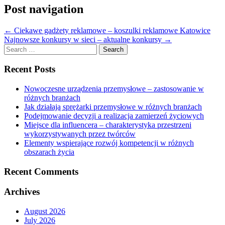
Post navigation
←
Ciekawe gadżety reklamowe – koszulki reklamowe Katowice
Najnowsze konkursy w sieci – aktualne konkursy
→
Search
for:
Recent Posts
Nowoczesne urządzenia przemysłowe – zastosowanie w
różnych branżach
Jak działają sprężarki przemysłowe w różnych branżach
Podejmowanie decyzji a realizacja zamierzeń życiowych
Miejsce dla influencera – charakterystyka przestrzeni
wykorzystywanych przez twórców
Elementy wspierające rozwój kompetencji w różnych
obszarach życia
Recent Comments
Archives
August 2026
July 2026