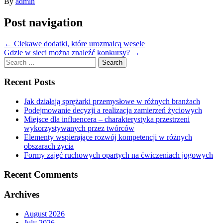
By
admin
Post navigation
←
Ciekawe dodatki, które urozmaicą wesele
Gdzie w sieci można znaleźć konkursy?
→
Search
for:
Recent Posts
Jak działają sprężarki przemysłowe w różnych branżach
Podejmowanie decyzji a realizacja zamierzeń życiowych
Miejsce dla influencera – charakterystyka przestrzeni
wykorzystywanych przez twórców
Elementy wspierające rozwój kompetencji w różnych
obszarach życia
Formy zajęć ruchowych opartych na ćwiczeniach jogowych
Recent Comments
Archives
August 2026
July 2026