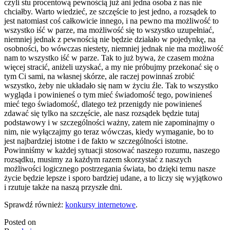
czyli stu procentową pewnością już ani jedna osoba z nas nie
chciałby. Warto wiedzieć, ze szczęście to jest jedno, a rozsądek to
jest natomiast coś całkowicie innego, i na pewno ma możliwość to
wszystko iść w parze, ma możliwość się to wszystko uzupełniać,
niemniej jednak z pewnością nie będzie działało w pojedynkę, na
osobności, bo wówczas niestety, niemniej jednak nie ma możliwość
nam to wszystko iść w parze. Tak to już bywa, że czasem można
więcej stracić, aniżeli uzyskać, a my nie próbujmy przekonać się o
tym Ci sami, na własnej skórze, ale raczej powinnaś zrobić
wszystko, żeby nie układało się nam w życiu źle. Tak to wszystko
wygląda i powinieneś o tym mieć świadomość tego, powinieneś
mieć tego świadomość, dlatego też przenigdy nie powinieneś
zdawać się tylko na szczęście, ale nasz rozsądek będzie tutaj
podstawowy i w szczególności ważny, zatem nie zapominajmy o
nim, nie wyłączajmy go teraz wówczas, kiedy wymaganie, bo to
jest najbardziej istotne i de fakto w szczególności istotne.
Powinniśmy w każdej sytuacji stosować naszego rozumu, naszego
rozsądku, musimy za każdym razem skorzystać z naszych
możliwości logicznego postrzegania świata, bo dzięki temu nasze
życie będzie lepsze i sporo bardziej udane, a to liczy się wyjątkowo
i rzutuje także na naszą przyszłe dni.
Sprawdź również:
konkursy internetowe
.
Posted on