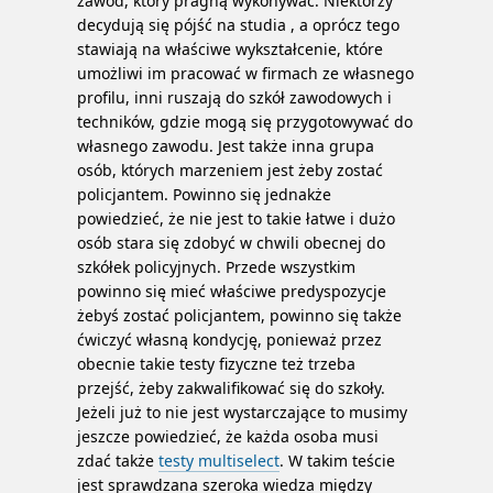
zawód, który pragną wykonywać. Niektórzy
decydują się pójść na studia , a oprócz tego
stawiają na właściwe wykształcenie, które
umożliwi im pracować w firmach ze własnego
profilu, inni ruszają do szkół zawodowych i
techników, gdzie mogą się przygotowywać do
własnego zawodu. Jest także inna grupa
osób, których marzeniem jest żeby zostać
policjantem. Powinno się jednakże
powiedzieć, że nie jest to takie łatwe i dużo
osób stara się zdobyć w chwili obecnej do
szkółek policyjnych.
Przede wszystkim
powinno się mieć właściwe predyspozycje
żebyś zostać policjantem, powinno się także
ćwiczyć własną kondycję, ponieważ przez
obecnie takie testy fizyczne też trzeba
przejść, żeby zakwalifikować się do szkoły.
Jeżeli już to nie jest wystarczające to musimy
jeszcze powiedzieć, że każda osoba musi
zdać także
testy multiselect
. W takim teście
jest sprawdzana szeroka wiedza między