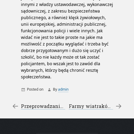
innymi z władzy ustawodawczej, wykonawczej
sądowniczej, z zakresu bezpieczeństwa
publicznego, a również klęsk żywiołowych,
unii europejskiej, administracji publicznej,
funkcjonowania policji i wiele innych. Jak
widać nie jest to takie proste na jakie ma
możliwość z początku wyglądać i trzeba być
dobrze przygotowanym i dużo się uczyć i
szkolić, bo nie każdy może ot tak zostać
policjantem, bo wszak jest to zawód dla
wybranych, którzy będą chronić resztę
społeczeństwa.
Posted on
By
admin
testy do policji
Post navigation
←
Przeprowadzanie remontu w mieszkaniu
Farmy wiatraków jako sposób pozyskiwania energii