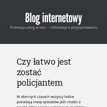
Blog internetowy
Promocja usług w sieci – informacje o pozycjonowaniu
Czy łatwo jest
zostać
policjantem
W obecnych czasach wszyscy ludzie
posiadają masę sposobów jeśli chodzi o