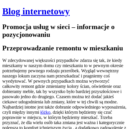
Blog internetowy
Promocja usług w sieci – informacje o
pozycjonowaniu
Przeprowadzanie remontu w mieszkaniu
W zdecydowanej większości przypadków zdarza się tak, że kiedy
mieszkamy w naszym domu czy mieszkaniu to w pewnym okresie
potrzebujemy pewnego rodzaju przeróbek.
Wygląd wewnętrzny
naszego lokum zaczyna nam przeszkadzać i pragniemy coś
wyedytować. W pewnych przypadkach można wytworzyć
całkowity remont gdzie zmieniamy kolory ścian, oświetlenie oraz
dobieramy meble, tak by wszystko było bardziej przyszłościowe i
pasowało jedno do drugiego. Czasem można też dodać jakieś
ciekawe udogodnienia lub zmiany, które w tej chwili są modne.
Najbardziej istotne jest także dobranie odpowiedniego wyposażenia,
czyli między innymi
łóżko
, dzięki którym będziemy się czuć
poprawnie w miejscu, w którym będziemy mieszkać. Trzeba
przyznać, że dla wielu osób taka zmiana jest ważna i kategorycznie
polepsza to komfort ichniejszym życia , a dodatkowo zadowolenie z