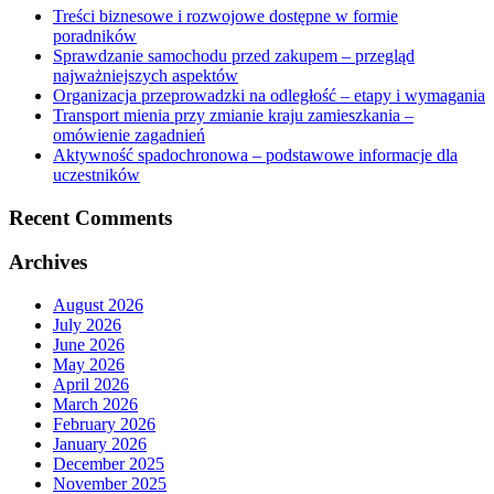
Treści biznesowe i rozwojowe dostępne w formie
poradników
Sprawdzanie samochodu przed zakupem – przegląd
najważniejszych aspektów
Organizacja przeprowadzki na odległość – etapy i wymagania
Transport mienia przy zmianie kraju zamieszkania –
omówienie zagadnień
Aktywność spadochronowa – podstawowe informacje dla
uczestników
Recent Comments
Archives
August 2026
July 2026
June 2026
May 2026
April 2026
March 2026
February 2026
January 2026
December 2025
November 2025