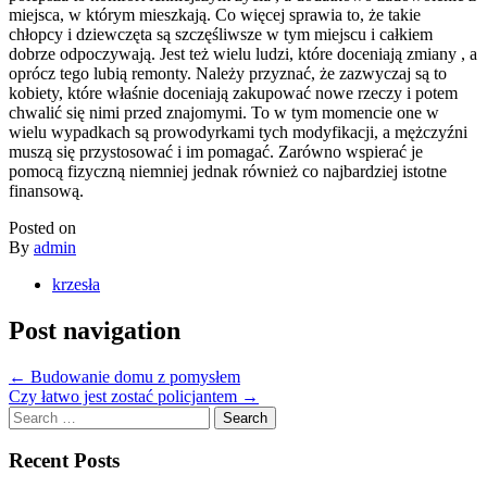
miejsca, w którym mieszkają. Co więcej sprawia to, że takie
chłopcy i dziewczęta są szczęśliwsze w tym miejscu i całkiem
dobrze odpoczywają. Jest też wielu ludzi, które doceniają zmiany , a
oprócz tego lubią remonty. Należy przyznać, że zazwyczaj są to
kobiety, które właśnie doceniają zakupować nowe rzeczy i potem
chwalić się nimi przed znajomymi. To w tym momencie one w
wielu wypadkach są prowodyrkami tych modyfikacji, a mężczyźni
muszą się przystosować i im pomagać. Zarówno wspierać je
pomocą fizyczną niemniej jednak również co najbardziej istotne
finansową.
Posted on
By
admin
krzesła
Post navigation
←
Budowanie domu z pomysłem
Czy łatwo jest zostać policjantem
→
Search
for:
Recent Posts