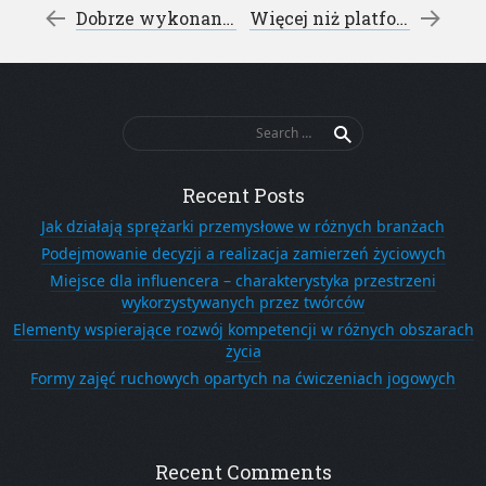
Post navigation
←
Dobrze wykonana naprawa komputera – naprawa komputerów gdańsk
Więcej niż platforma e-learningowa
Search
for:
Recent Posts
Jak działają sprężarki przemysłowe w różnych branżach
Podejmowanie decyzji a realizacja zamierzeń życiowych
Miejsce dla influencera – charakterystyka przestrzeni
wykorzystywanych przez twórców
Elementy wspierające rozwój kompetencji w różnych obszarach
życia
Formy zajęć ruchowych opartych na ćwiczeniach jogowych
Recent Comments