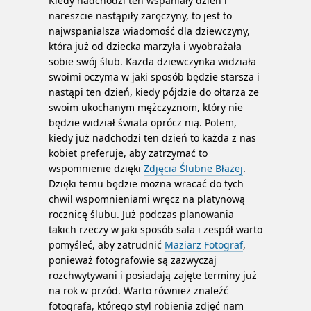
Kiedy nadchodzi ten wspaniały dzień i
nareszcie nastąpiły zaręczyny, to jest to
najwspanialsza wiadomość dla dziewczyny,
która już od dziecka marzyła i wyobrażała
sobie swój ślub. Każda dziewczynka widziała
swoimi oczyma w jaki sposób będzie starsza i
nastąpi ten dzień, kiedy pójdzie do ołtarza ze
swoim ukochanym mężczyznom, który nie
będzie widział świata oprócz nią.
Potem,
kiedy już nadchodzi ten dzień to każda z nas
kobiet preferuje, aby zatrzymać to
wspomnienie dzięki
Zdjęcia Ślubne Błażej
.
Dzięki temu będzie można wracać do tych
chwil wspomnieniami wręcz na platynową
rocznicę ślubu. Już podczas planowania
takich rzeczy w jaki sposób sala i zespół warto
pomyśleć, aby zatrudnić
Maziarz Fotograf
,
ponieważ fotografowie są zazwyczaj
rozchwytywani i posiadają zajęte terminy już
na rok w przód. Warto również znaleźć
fotografa, którego styl robienia zdjęć nam