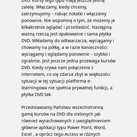
DVD. Kursy tego typu mają jeszcze jedną
zaletę. Włączamy, kiedy chcemy,
zatrzymujemy – robiąc notatki i włączamy
ponownie. Nie wspomnę o tym, że możemy je
kilkakrotnie oglądać i prześledzić. Następną
ważną rzeczą jest opakowanie i sama płytka
DVD. Wkładamy do odtwarzacza, wyciągamy i
chowamy na półkę, a w razie konieczności
wyciągamy i oglądamy ponownie – szybko i
zgrabnie. Jest jeszcze jedna przewaga kursów
DVD. Kiedy zrywa nam połączenie z
internetem, co się zdarza zbyt w większości
sytuacji w tej sytuacji platforma e-
learningowa nie spełnia prywatnej funkcji, a
płytka DVD tak.
Przedstawiamy Państwu wszechstronną
gamę kursów na DVD dla zielonych jak
również wyrachowanych z uwzględnieniem
głównie aplikacji typu Power Point, Word,
Excel , a oprócz tego Access w różnych