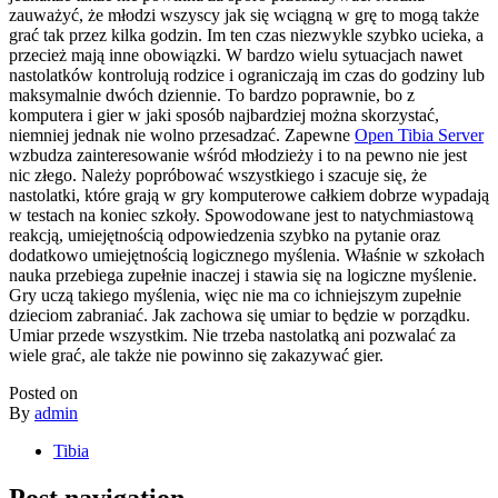
zauważyć, że młodzi wszyscy jak się wciągną w grę to mogą także
grać tak przez kilka godzin. Im ten czas niezwykle szybko ucieka, a
przecież mają inne obowiązki. W bardzo wielu sytuacjach nawet
nastolatków kontrolują rodzice i ograniczają im czas do godziny lub
maksymalnie dwóch dziennie. To bardzo poprawnie, bo z
komputera i gier w jaki sposób najbardziej można skorzystać,
niemniej jednak nie wolno przesadzać. Zapewne
Open Tibia Server
wzbudza zainteresowanie wśród młodzieży i to na pewno nie jest
nic złego. Należy popróbować wszystkiego i szacuje się, że
nastolatki, które grają w gry komputerowe całkiem dobrze wypadają
w testach na koniec szkoły. Spowodowane jest to natychmiastową
reakcją, umiejętnością odpowiedzenia szybko na pytanie oraz
dodatkowo umiejętnością logicznego myślenia. Właśnie w szkołach
nauka przebiega zupełnie inaczej i stawia się na logiczne myślenie.
Gry uczą takiego myślenia, więc nie ma co ichniejszym zupełnie
dzieciom zabraniać. Jak zachowa się umiar to będzie w porządku.
Umiar przede wszystkim. Nie trzeba nastolatką ani pozwalać za
wiele grać, ale także nie powinno się zakazywać gier.
Posted on
By
admin
Tibia
Post navigation