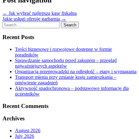
←
Jak wybrać najlepszą kasę fiskalną
Jakie usługi oferuje garbarnia
→
Search
for:
Recent Posts
Treści biznesowe i rozwojowe dostępne w formie
poradników
Sprawdzanie samochodu przed zakupem – przegląd
najważniejszych aspektów
Organizacja przeprowadzki na odległość – etapy i wymagania
Transport mienia przy zmianie kraju zamieszkania –
omówienie zagadnień
Aktywność spadochronowa – podstawowe informacje dla
uczestników
Recent Comments
Archives
August 2026
July 2026