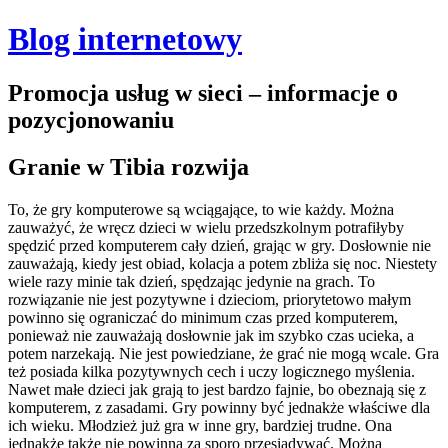
Blog internetowy
Promocja usług w sieci – informacje o
pozycjonowaniu
Granie w Tibia rozwija
To, że gry komputerowe są wciągające, to wie każdy. Można
zauważyć, że wręcz dzieci w wielu przedszkolnym potrafiłyby
spędzić przed komputerem cały dzień, grając w gry. Dosłownie nie
zauważają, kiedy jest obiad, kolacja a potem zbliża się noc. Niestety
wiele razy minie tak dzień, spędzając jedynie na grach. To
rozwiązanie nie jest pozytywne i dzieciom, priorytetowo małym
powinno się ograniczać do minimum czas przed komputerem,
ponieważ nie zauważają dosłownie jak im szybko czas ucieka, a
potem narzekają.
Nie jest powiedziane, że grać nie mogą wcale. Gra
też posiada kilka pozytywnych cech i uczy logicznego myślenia.
Nawet małe dzieci jak grają to jest bardzo fajnie, bo obeznają się z
komputerem, z zasadami. Gry powinny być jednakże właściwe dla
ich wieku. Młodzież już gra w inne gry, bardziej trudne. Ona
jednakże także nie powinna za sporo przesiadywać. Można