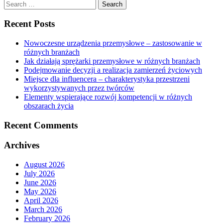
Search
for:
Recent Posts
Nowoczesne urządzenia przemysłowe – zastosowanie w
różnych branżach
Jak działają sprężarki przemysłowe w różnych branżach
Podejmowanie decyzji a realizacja zamierzeń życiowych
Miejsce dla influencera – charakterystyka przestrzeni
wykorzystywanych przez twórców
Elementy wspierające rozwój kompetencji w różnych
obszarach życia
Recent Comments
Archives
August 2026
July 2026
June 2026
May 2026
April 2026
March 2026
February 2026