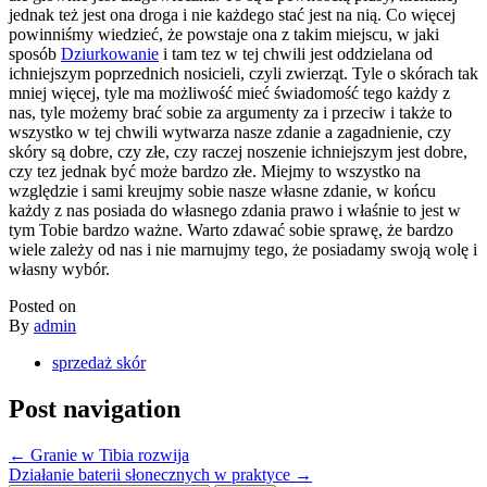
jednak też jest ona droga i nie każdego stać jest na nią. Co więcej
powinniśmy wiedzieć, że powstaje ona z takim miejscu, w jaki
sposób
Dziurkowanie
i tam tez w tej chwili jest oddzielana od
ichniejszym poprzednich nosicieli, czyli zwierząt. Tyle o skórach tak
mniej więcej, tyle ma możliwość mieć świadomość tego każdy z
nas, tyle możemy brać sobie za argumenty za i przeciw i także to
wszystko w tej chwili wytwarza nasze zdanie a zagadnienie, czy
skóry są dobre, czy złe, czy raczej noszenie ichniejszym jest dobre,
czy tez jednak być może bardzo złe. Miejmy to wszystko na
względzie i sami kreujmy sobie nasze własne zdanie, w końcu
każdy z nas posiada do własnego zdania prawo i właśnie to jest w
tym Tobie bardzo ważne. Warto zdawać sobie sprawę, że bardzo
wiele zależy od nas i nie marnujmy tego, że posiadamy swoją wolę i
własny wybór.
Posted on
By
admin
sprzedaż skór
Post navigation
←
Granie w Tibia rozwija
Działanie baterii słonecznych w praktyce
→