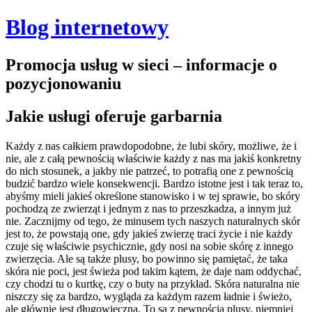
Blog internetowy
Promocja usług w sieci – informacje o
pozycjonowaniu
Jakie usługi oferuje garbarnia
Każdy z nas całkiem prawdopodobne, że lubi skóry, możliwe, że i
nie, ale z całą pewnością właściwie każdy z nas ma jakiś konkretny
do nich stosunek, a jakby nie patrzeć, to potrafią one z pewnością
budzić bardzo wiele konsekwencji.
Bardzo istotne jest i tak teraz to,
abyśmy mieli jakieś określone stanowisko i w tej sprawie, bo skóry
pochodzą ze zwierząt i jednym z nas to przeszkadza, a innym już
nie. Zacznijmy od tego, że minusem tych naszych naturalnych skór
jest to, że powstają one, gdy jakieś zwierzę traci życie i nie każdy
czuje się właściwie psychicznie, gdy nosi na sobie skórę z innego
zwierzęcia. Ale są także plusy, bo powinno się pamiętać, że taka
skóra nie poci, jest świeża pod takim kątem, że daje nam oddychać,
czy chodzi tu o kurtkę, czy o buty na przykład. Skóra naturalna nie
niszczy się za bardzo, wygląda za każdym razem ładnie i świeżo,
ale głównie jest długowieczna. To są z pewnością plusy, niemniej