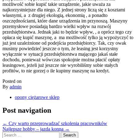
możliwość sobie kupić takie urządzenie, jakie uważa za
najkorzystniejsze dla niego. Z jednej strony liczą się z kosztami
własnymi, a z drugiej ekologią, ekonomią , a ponadto
oszczędnościami, które dane urządzenia im przynoszą. Maszyny
przemysłowe posiadają bardzo wielki wpływ na rozwój
przedsiębiorstwa. Jednak jaki to będzie wpływ, , a oprócz tego czy
opłaca się kupić maszynę, a ma możliwość tylko ją wypożyczyć to
już jest uzależnione od podejścia przedsiębiorcy. Tak, czy owak
musimy powiedzieć jeszcze o tym, że leasing jest korzystny
wyłącznie w sytuacji przedsiębiorstwa mającego jakaś stałe
dochodu, ponieważ wówczas spokojnie można płacić opłaty
leasingowe, jeżeli już jeszcze nie wyrobiliśmy sobie stałych
profitów, to nie gorzej o ile kupimy maszynę na kredyt.
Posted on
By
admin
opony ciężarowe sklep
Post navigation
←
Czy warto przeprowadzać szkolenia pracowników
Najlepsze hobby – jazda konna
→
Search