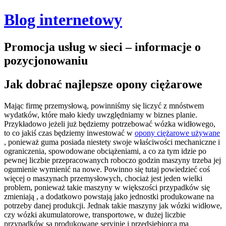
Blog internetowy
Promocja usług w sieci – informacje o
pozycjonowaniu
Jak dobrać najlepsze opony ciężarowe
Mając firmę przemysłową, powinniśmy się liczyć z mnóstwem
wydatków, które mało kiedy uwzględniamy w biznes planie.
Przykładowo jeżeli już będziemy potrzebować wózka widłowego,
to co jakiś czas będziemy inwestować w
opony ciężarowe używane
, ponieważ guma posiada niestety swoje właściwości mechaniczne i
ograniczenia, spowodowane obciążeniami, a co za tym idzie po
pewnej liczbie przepracowanych roboczo godzin maszyny trzeba jej
ogumienie wymienić na nowe. Powinno się tutaj powiedzieć coś
więcej o maszynach przemysłowych, chociaż jest jeden wielki
problem, ponieważ takie maszyny w większości przypadków się
zmieniają , a dodatkowo powstają jako jednostki produkowane na
potrzeby danej produkcji. Jednak takie maszyny jak wózki widłowe,
czy wózki akumulatorowe, transportowe, w dużej liczbie
przypadków są produkowane seryjnie i przedsiębiorca ma