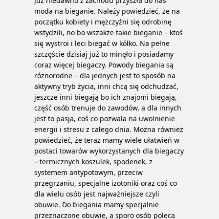
Już niedawno z zachodu przyszła do nas
moda na bieganie. Należy powiedzieć, że na
początku kobiety i mężczyźni się odrobinę
wstydzili, no bo wszakże takie bieganie – ktoś
się wystroi i leci biegać w kółko. Na pełne
szczęście dzisiaj już to minęło i posiadamy
coraz więcej biegaczy. Powody biegania są
różnorodne – dla jednych jest to sposób na
aktywny tryb życia, inni chcą się odchudzać,
jeszcze inni biegają bo ich znajomi biegają,
część osób trenuje do zawodów, a dla innych
jest to pasja, coś co pozwala na uwolnienie
energii i stresu z całego dnia.
Można również
powiedzieć, że teraz mamy wiele ułatwień w
postaci towarów wykorzystanych dla biegaczy
– termicznych koszulek, spodenek, z
systemem antypotowym, przeciw
przegrzaniu, specjalne izotoniki oraz coś co
dla wielu osób jest najważniejsze czyli
obuwie. Do biegania mamy specjalnie
przeznaczone obuwie, a sporo osób poleca