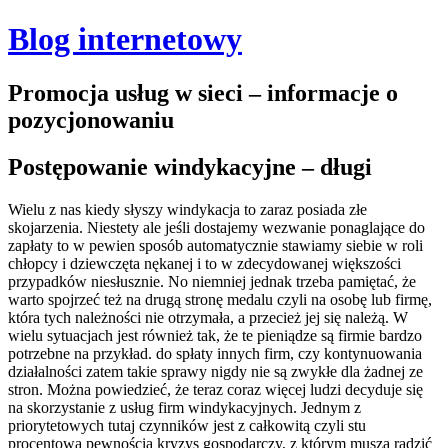
Blog internetowy
Promocja usług w sieci – informacje o
pozycjonowaniu
Postępowanie windykacyjne – długi
Wielu z nas kiedy słyszy windykacja to zaraz posiada złe
skojarzenia. Niestety ale jeśli dostajemy wezwanie ponaglające do
zapłaty to w pewien sposób automatycznie stawiamy siebie w roli
chłopcy i dziewczęta nękanej i to w zdecydowanej większości
przypadków niesłusznie. No niemniej jednak trzeba pamiętać, że
warto spojrzeć też na drugą stronę medalu czyli na osobę lub firmę,
która tych należności nie otrzymała, a przecież jej się należą. W
wielu sytuacjach jest również tak, że te pieniądze są firmie bardzo
potrzebne na przykład. do spłaty innych firm, czy kontynuowania
działalności zatem takie sprawy nigdy nie są zwykłe dla żadnej ze
stron.
Można powiedzieć, że teraz coraz więcej ludzi decyduje się
na skorzystanie z usług firm windykacyjnych. Jednym z
priorytetowych tutaj czynników jest z całkowitą czyli stu
procentową pewnością kryzys gospodarczy, z którym muszą radzić