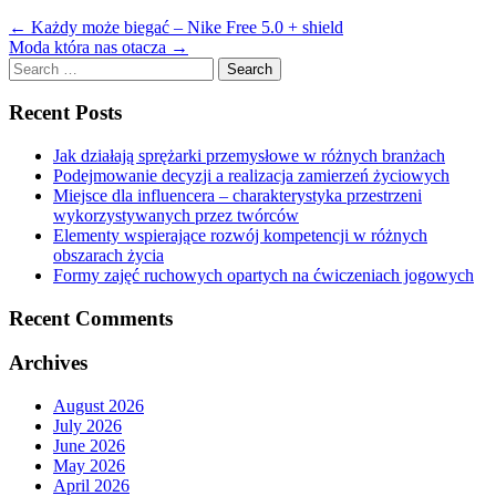
←
Każdy może biegać – Nike Free 5.0 + shield
Moda która nas otacza
→
Search
for:
Recent Posts
Jak działają sprężarki przemysłowe w różnych branżach
Podejmowanie decyzji a realizacja zamierzeń życiowych
Miejsce dla influencera – charakterystyka przestrzeni
wykorzystywanych przez twórców
Elementy wspierające rozwój kompetencji w różnych
obszarach życia
Formy zajęć ruchowych opartych na ćwiczeniach jogowych
Recent Comments
Archives
August 2026
July 2026
June 2026
May 2026
April 2026