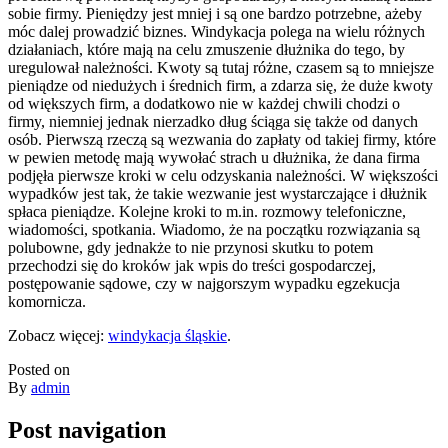
sobie firmy. Pieniędzy jest mniej i są one bardzo potrzebne, ażeby
móc dalej prowadzić biznes. Windykacja polega na wielu różnych
działaniach, które mają na celu zmuszenie dłużnika do tego, by
uregulował należności. Kwoty są tutaj różne, czasem są to mniejsze
pieniądze od niedużych i średnich firm, a zdarza się, że duże kwoty
od większych firm, a dodatkowo nie w każdej chwili chodzi o
firmy, niemniej jednak nierzadko dług ściąga się także od danych
osób. Pierwszą rzeczą są wezwania do zapłaty od takiej firmy, które
w pewien metodę mają wywołać strach u dłużnika, że dana firma
podjęła pierwsze kroki w celu odzyskania należności. W większości
wypadków jest tak, że takie wezwanie jest wystarczające i dłużnik
spłaca pieniądze. Kolejne kroki to m.in. rozmowy telefoniczne,
wiadomości, spotkania. Wiadomo, że na początku rozwiązania są
polubowne, gdy jednakże to nie przynosi skutku to potem
przechodzi się do kroków jak wpis do treści gospodarczej,
postępowanie sądowe, czy w najgorszym wypadku egzekucja
komornicza.
Zobacz więcej:
windykacja śląskie
.
Posted on
By
admin
Post navigation