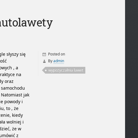
autolawety
le słyszy się
Posted on
lość
By
admin
owych , a
wypożyczalnia lawet
raktyce na
dy oraz
 z samochodu
.
Natomiast jak
ie powody i
, to , że
enie, kiedy
ła wolniej i
dzieć, że w
 umówić z