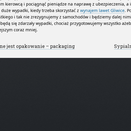
m kierowcą i pociągnąć pieniądze na naprawę z ubezpieczenia, a
 duże wypadki, kiedy trzeba skorzystać z
wynajem lawet Gliwice
. 
tkiego i tak nie zrezygnujemy z samochodów i będziemy dalej nimi 
 będą się zdarzały wypadki, chociaż przygotowujemy wszystko ażeb
ejszym coraz mniej.
st navigation
e jest opakowanie – packaging