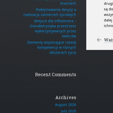
branżach
drugi
są do
Podejmowanie decyzji a
realizacja zamierzeń życiowych
wszys
dalej
Miejsce dla influencera –
ichni
charakterystyka przestrzeni
wykorzystywanych przez
twórców
Po
←
Ważn
Elementy wspierające rozwój
kompetencji w różnych
obszarach życia
Recent Comments
Archives
August 2026
July 2026