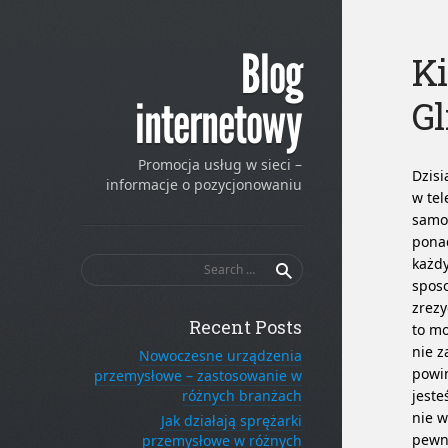
Blog
Ki
Gl
internetowy
Promocja usług w sieci –
Dzisi
informacje o pozycjonowaniu
w tel
samoc
ponad
Search
każdy
for:
spos
zrez
Recent Posts
to mo
nie z
Nowoczesne urządzenia
powin
przemysłowe – zastosowanie w
różnych branżach
jeste
nie w
Jak działają sprężarki
pewny
przemysłowe w różnych