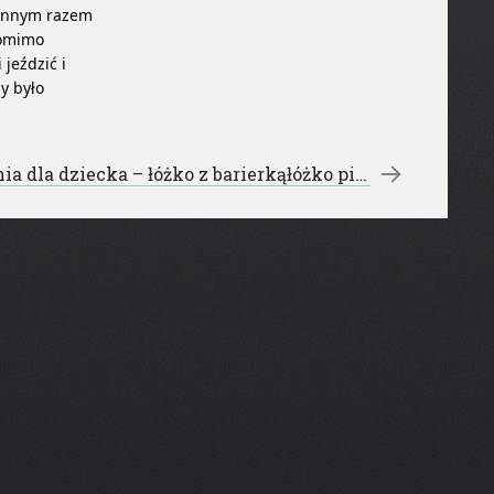
 innym razem
Pomimo
jeździć i
y było
Sypialnia dla dziecka – łóżko z barierkąłóżko piętrowe
→