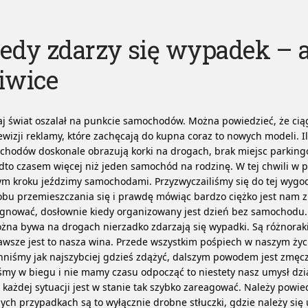
edy zdarzy się wypadek – 
iwice
aj świat oszalał na punkcie samochodów. Można powiedzieć, że ciąg
ewizji reklamy, które zachęcają do kupna coraz to nowych modeli. I
hodów doskonale obrazują korki na drogach, brak miejsc parking
to czasem więcej niż jeden samochód na rodzinę. W tej chwili w p
m kroku jeździmy samochodami. Przyzwyczailiśmy się do tej wygo
obu przemieszczania się i prawdę mówiąc bardzo ciężko jest nam
ygnować, dosłownie kiedy organizowany jest dzień bez samochodu
żna bywa na drogach nierzadko zdarzają się wypadki. Są różnorak
awsze jest to nasza wina. Przede wszystkim pośpiech w naszym życiu
niśmy jak najszybciej gdzieś zdążyć, dalszym powodem jest zmęcz
śmy w biegu i nie mamy czasu odpocząć to niestety nasz umysł dzia
 każdej sytuacji jest w stanie tak szybko zareagować. Należy powie
ch przypadkach są to wyłącznie drobne stłuczki, gdzie należy się