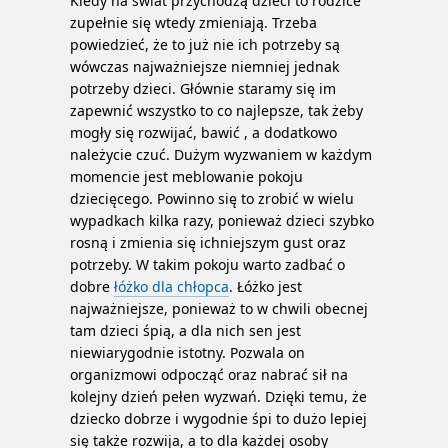
Kiedy na świat przychodzą dzieci to rodzice
zupełnie się wtedy zmieniają. Trzeba
powiedzieć, że to już nie ich potrzeby są
wówczas najważniejsze niemniej jednak
potrzeby dzieci. Głównie staramy się im
zapewnić wszystko to co najlepsze, tak żeby
mogły się rozwijać, bawić , a dodatkowo
należycie czuć.
Dużym wyzwaniem w każdym
momencie jest meblowanie pokoju
dziecięcego. Powinno się to zrobić w wielu
wypadkach kilka razy, ponieważ dzieci szybko
rosną i zmienia się ichniejszym gust oraz
potrzeby. W takim pokoju warto zadbać o
dobre
łóżko dla chłopca
. Łóżko jest
najważniejsze, ponieważ to w chwili obecnej
tam dzieci śpią, a dla nich sen jest
niewiarygodnie istotny. Pozwala on
organizmowi odpocząć oraz nabrać sił na
kolejny dzień pełen wyzwań. Dzięki temu, że
dziecko dobrze i wygodnie śpi to dużo lepiej
się także rozwija, a to dla każdej osoby