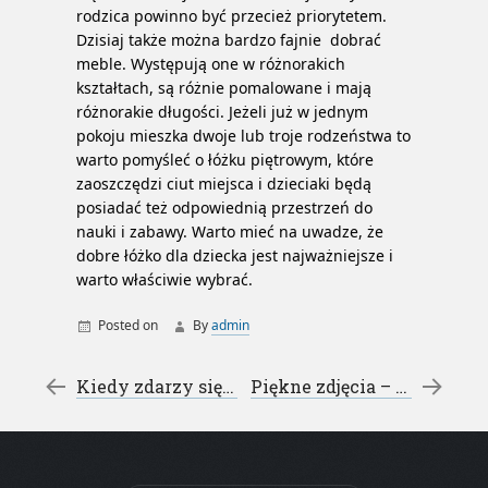
rodzica powinno być przecież priorytetem.
Dzisiaj także można bardzo fajnie dobrać
meble. Występują one w różnorakich
kształtach, są różnie pomalowane i mają
różnorakie długości. Jeżeli już w jednym
pokoju mieszka dwoje lub troje rodzeństwa to
warto pomyśleć o łóżku piętrowym, które
zaoszczędzi ciut miejsca i dzieciaki będą
posiadać też odpowiednią przestrzeń do
nauki i zabawy. Warto mieć na uwadze, że
dobre łóżko dla dziecka jest najważniejsze i
warto właściwie wybrać.
Posted on
By
admin
łóżka dla dziecka
Post navigation
←
Kiedy zdarzy się wypadek – autolawety Gliwice
Piękne zdjęcia – fotografia Koszalin