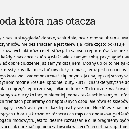
da która nas otacza
 z nas lubi wyglądać dobrze, schludnie, nosić modne ubrania. Ma
 czynników, nie bez znaczenia jest telewizja która często pokazuje
lizowanych aktorów, celebrytów jak i samych reporterów.
Nie bez z
e każdy z nas chce czuć się właściwie z samym sobą, przyciągać uw
iać dobre złudzenie już samym dizajnem. Modny ubiór to nie tylk
kterystyczny dla mieszkańców dużych miast, teraz jest on obecny 
go która woli zademonstrować się innym z jak najlepszej strony wi
yznom modne koszule, spodnie, buty, kurtki, charakterystyczne do
lają najczęściej poczuć się całkiem dobrze. To logiczne, właściwie
amy się nie tylko innym niemniej jednak także sobie samym. Info
ch trendach pobieramy od napotkanych osób, ale również sklepów
iających swój asortyment każdej osoby sezonu. Niektórzy z nas no
zących ubioru jak również różnorakich męskich dodatków, gadżet
ogach modowych. Jest to idealne rozwiązanie o ile pragniemy być w
eżąco jak i poznać opinie użytkowników sieci Internet na zagadni