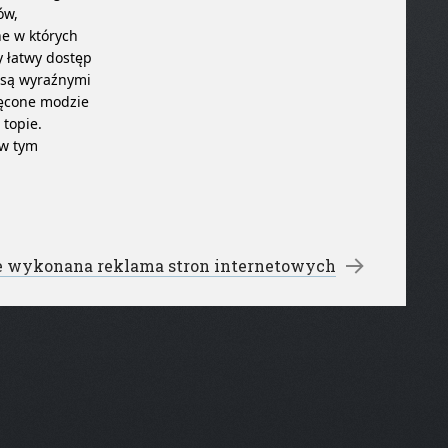
ów,
ne w których
y łatwy dostęp
e są wyraźnymi
ięcone modzie
 topie.
 w tym
e wykonana reklama stron internetowych
→