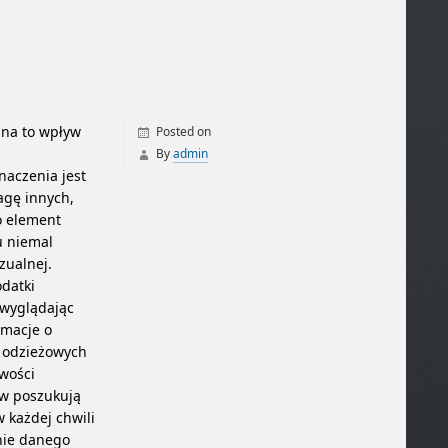
 na to wpływ
Posted on
By
admin
naczenia jest
agę innych,
o element
u niemal
zualnej.
datki
 wyglądając
rmacje o
 odzieżowych
wości
ów poszukują
 każdej chwili
enie danego