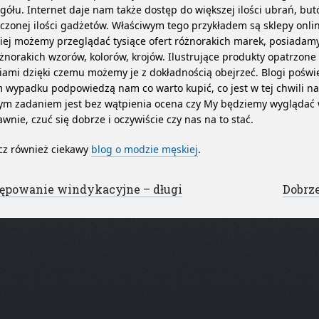
gółu. Internet daje nam także dostęp do większej ilości ubrań, but
iczonej ilości gadżetów. Właściwym tego przykładem są sklepy onli
iej możemy przeglądać tysiące ofert różnorakich marek, posiadam
żnorakich wzorów, kolorów, krojów. Ilustrujące produkty opatrzon
iami dzięki czemu możemy je z dokładnością obejrzeć. Blogi pośw
 wypadku podpowiedzą nam co warto kupić, co jest w tej chwili na
ym zadaniem jest bez wątpienia ocena czy My będziemy wyglądać
wnie, czuć się dobrze i oczywiście czy nas na to stać.
cz również ciekawy
blog o modzie męskiej
.
st navigation
ępowanie windykacyjne – długi
Dobrz