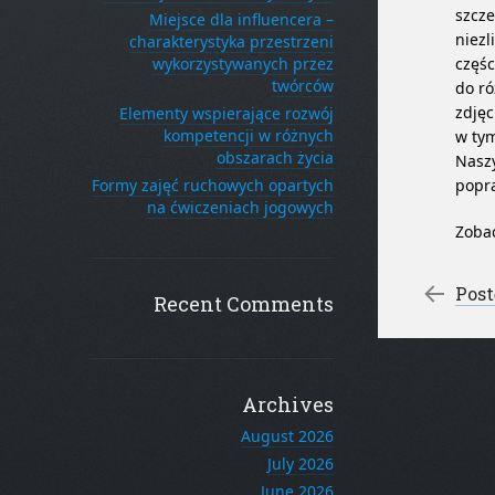
szcze
Miejsce dla influencera –
niezl
charakterystyka przestrzeni
wykorzystywanych przez
częśc
twórców
do ró
zdjęc
Elementy wspierające rozwój
kompetencji w różnych
w tym
obszarach życia
Nasz
Formy zajęć ruchowych opartych
popra
na ćwiczeniach jogowych
Zoba
Po
←
Post
Recent Comments
Archives
August 2026
July 2026
June 2026