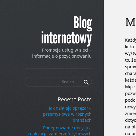
Blog
Mo
internetowy
Każdy
kilka
Promocja usług w sieci –
wysty
informacje o pozycjonowaniu
to, ż
spraw
chara
Search
każde
for:
Mężcz
pozwa
Recent Posts
podob
nowy
Jak działają sprężarki
zmien
przemysłowe w różnych
branżach
dotyc
na bl
Podejmowanie decyzji a
na bi
realizacja zamierzeń życiowych