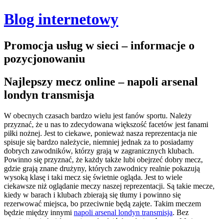
Blog internetowy
Promocja usług w sieci – informacje o
pozycjonowaniu
Najlepszy mecz online – napoli arsenal
londyn transmisja
W obecnych czasach bardzo wielu jest fanów sportu. Należy
przyznać, że u nas to zdecydowana większość facetów jest fanami
piłki nożnej. Jest to ciekawe, ponieważ nasza reprezentacja nie
spisuje się bardzo należycie, niemniej jednak za to posiadamy
dobrych zawodników, którzy grają w zagranicznych klubach.
Powinno się przyznać, że każdy także lubi obejrzeć dobry mecz,
gdzie grają znane drużyny, których zawodnicy realnie pokazują
wysoką klasę i taki mecz się świetnie ogląda. Jest to wiele
ciekawsze niż oglądanie meczy naszej reprezentacji. Są takie mecze,
kiedy w barach i klubach zbierają się tłumy i powinno się
rezerwować miejsca, bo przeciwnie będą zajęte.
Takim meczem
będzie między innymi
napoli arsenal londyn transmisja
. Bez