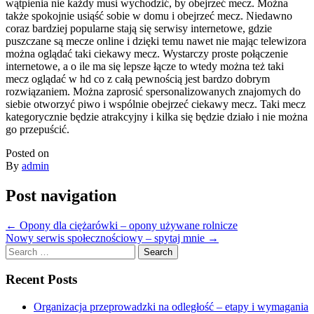
wątpienia nie każdy musi wychodzić, by obejrzeć mecz. Można
także spokojnie usiąść sobie w domu i obejrzeć mecz. Niedawno
coraz bardziej popularne stają się serwisy internetowe, gdzie
puszczane są mecze online i dzięki temu nawet nie mając telewizora
można oglądać taki ciekawy mecz. Wystarczy proste połączenie
internetowe, a o ile ma się lepsze łącze to wtedy można też taki
mecz oglądać w hd co z całą pewnością jest bardzo dobrym
rozwiązaniem. Można zaprosić spersonalizowanych znajomych do
siebie otworzyć piwo i wspólnie obejrzeć ciekawy mecz. Taki mecz
kategorycznie będzie atrakcyjny i kilka się będzie działo i nie można
go przepuścić.
Posted on
By
admin
Post navigation
←
Opony dla ciężarówki – opony używane rolnicze
Nowy serwis społecznościowy – spytaj mnie
→
Search
for:
Recent Posts
Organizacja przeprowadzki na odległość – etapy i wymagania