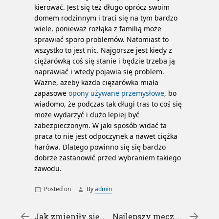
kierować. Jest się też długo oprócz swoim
domem rodzinnym i traci się na tym bardzo
wiele, ponieważ rozłąka z familią może
sprawiać sporo problemów. Natomiast to
wszystko to jest nic. Najgorsze jest kiedy z
ciężarówką coś się stanie i będzie trzeba ją
naprawiać i wtedy pojawia się problem.
Ważne, ażeby każda ciężarówka miała
zapasowe
opony używane przemysłowe
, bo
wiadomo, że podczas tak długi tras to coś się
może wydarzyć i dużo lepiej być
zabezpieczonym. W jaki sposób widać ta
praca to nie jest odpoczynek a nawet ciężka
harówa. Dlatego powinno się się bardzo
dobrze zastanowić przed wybraniem takiego
zawodu.
Posted on
By
admin
←
Jak zmieniły się ogłoszenia – ogłoszenia motoryzacyjne
Najlepszy mecz online – napoli arsenal londyn transmisja