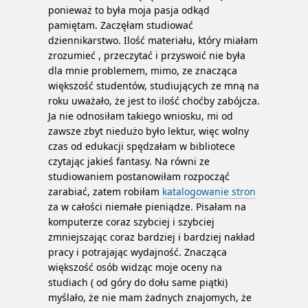
ponieważ to była moja pasja odkąd
pamiętam. Zaczęłam studiować
dziennikarstwo. Ilość materiału, który miałam
zrozumieć , przeczytać i przyswoić nie była
dla mnie problemem, mimo, ze znacząca
większość studentów, studiujących ze mną na
roku uważało, że jest to ilość choćby zabójcza.
Ja nie odnosiłam takiego wniosku, mi od
zawsze zbyt niedużo było lektur, więc wolny
czas od edukacji spędzałam w bibliotece
czytając jakieś fantasy. Na równi ze
studiowaniem postanowiłam rozpocząć
zarabiać, zatem robiłam
katalogowanie stron
za w całości niemałe pieniądze. Pisałam na
komputerze coraz szybciej i szybciej
zmniejszając coraz bardziej i bardziej nakład
pracy i potrajając wydajność. Znacząca
większość osób widząc moje oceny na
studiach ( od góry do dołu same piątki)
myślało, że nie mam żadnych znajomych, że