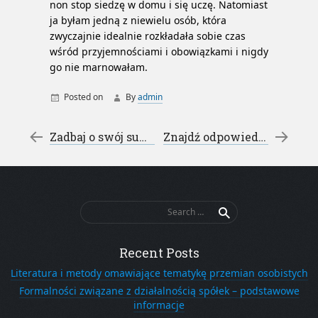
non stop siedzę w domu i się uczę. Natomiast
ja byłam jedną z niewielu osób, która
zwyczajnie idealnie rozkładała sobie czas
wśród przyjemnościami i obowiązkami i nigdy
go nie marnowałam.
Posted on
By
admin
katalog seo
katalog stron www
Post navigation
←
Zadbaj o swój sukces – bezpłatne konferencje trójmiasto
Znajdź odpowiedni serwis pc – naprawa komputerów świdnik
pozycjonowanie stron
Search
for:
Recent Posts
Literatura i metody omawiające tematykę przemian osobistych
Formalności związane z działalnością spółek – podstawowe
informacje