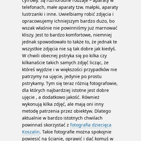
cyfrowy. Są różnorodne rodzaje – aparaty w
telefonach, małe aparaty tzw. małpki, aparaty
lustrzanki i inne. Uwielbiamy robić zdjęcia i
opracowujemy ichniejszym bardzo dużo, bo
wszak właśnie nie powinniśmy już marnować
kliszy. Jest to bardzo komfortowe, niemniej
jednak spowodowało to także to, że jednak te
wszystkie zdjęcia nie są tak dobre jak kiedyś.
W chwili obecnej pstryka się po kilka czy
kilkanaście takich samych zdjęć licząc, że
któreś wyjdzie i w większości przypadków nie
patrzymy na ujęcie, jedynie po prostu
pstrykamy. Tym się teraz różnią fotografowie,
dla których najbardziej istotne jest dobre
ujęcie , a dodatkowo jakość.
Również
wykonują kilka zdjęć, ale mają oni inny
metodę patrzenia przez obiektyw. Dlatego
aktualnie w bardzo istotnych chwilach
powinnaś skorzystać z
fotografia dziecięca
Koszalin
. Takie fotografie można spokojnie
powiesić na ścianie, oprawić i dać komuś w