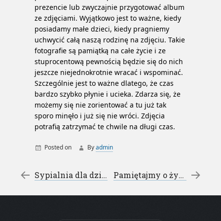
prezencie lub zwyczajnie przygotować album
ze zdjęciami. Wyjątkowo jest to ważne, kiedy
posiadamy małe dzieci, kiedy pragniemy
uchwycić całą naszą rodzinę na zdjęciu. Takie
fotografie są pamiątką na całe życie i ze
stuprocentową pewnością będzie się do nich
jeszcze niejednokrotnie wracać i wspominać.
Szczególnie jest to ważne dlatego, że czas
bardzo szybko płynie i ucieka. Zdarza się, że
możemy się nie zorientować a tu już tak
sporo minęło i już się nie wróci. Zdjęcia
potrafią zatrzymać te chwile na długi czas.
Posted on
By
admin
fotografia noworodkowa
Koszalin
Post navigation
←
Sypialnia dla dziecka – łóżko z barierkąłóżko piętrowe
Pamiętajmy o życzeniach na święta – Kartki Świąteczne