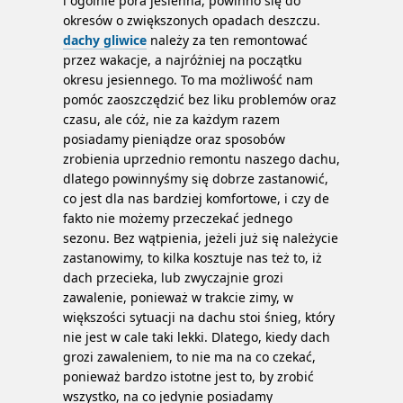
i ogólnie pora jesienna, powinno się do
okresów o zwiększonych opadach deszczu.
dachy gliwice
należy za ten remontować
przez wakacje, a najróżniej na początku
okresu jesiennego. To ma możliwość nam
pomóc zaoszczędzić bez liku problemów oraz
czasu, ale cóż, nie za każdym razem
posiadamy pieniądze oraz sposobów
zrobienia uprzednio remontu naszego dachu,
dlatego powinnyśmy się dobrze zastanowić,
co jest dla nas bardziej komfortowe, i czy de
fakto nie możemy przeczekać jednego
sezonu. Bez wątpienia, jeżeli już się należycie
zastanowimy, to kilka kosztuje nas też to, iż
dach przecieka, lub zwyczajnie grozi
zawalenie, ponieważ w trakcie zimy, w
większości sytuacji na dachu stoi śnieg, który
nie jest w cale taki lekki. Dlatego, kiedy dach
grozi zawaleniem, to nie ma na co czekać,
ponieważ bardzo istotne jest to, by zrobić
wszystko, na co jedynie posiadamy