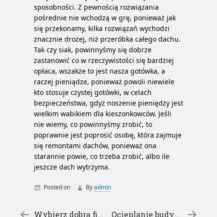
sposobności. Z pewnością rozwiązania
pośrednie nie wchodzą w grę, ponieważ jak
się przekonamy, kilka rozwiązań wychodzi
znacznie drożej, niż przeróbka całego dachu.
Tak czy siak, powinnyśmy się dobrze
zastanowić co w rzeczywistości się bardziej
opłaca, wszakże to jest nasza gotówka, a
raczej pieniądze, ponieważ powoli niewiele
kto stosuje czystej gotówki, w celach
bezpieczeństwa, gdyż noszenie pieniędzy jest
wielkim wabikiem dla kieszonkowców. Jeśli
nie wiemy, co powinnyśmy zrobić, to
poprawnie jest poprosić osobę, która zajmuje
się remontami dachów, ponieważ ona
starannie powie, co trzeba zrobić, albo ile
jeszcze dach wytrzyma.
Posted on
By
admin
kabe tynki
←
Wybierz dobrą firmę do prowadzenia księgowości Twojego biznesu
Ocieplanie budynków znacząco wpływa na ogrzewanie