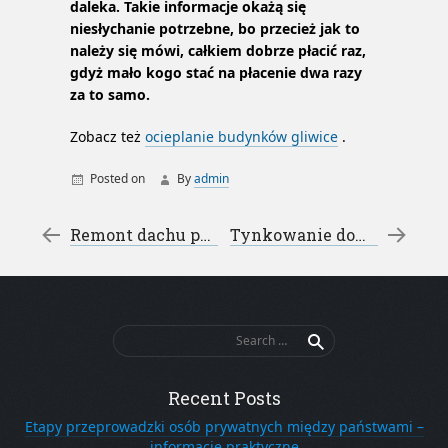
daleka. Takie informacje okażą się
niesłychanie potrzebne, bo przecież jak to
należy się mówi, całkiem dobrze płacić raz,
gdyż mało kogo stać na płacenie dwa razy
za to samo.
Zobacz też
ocieplanie budynków gliwice
.
Posted on
By
admin
ocieplanie budynków gliwice
Post navigation
←
Remont dachu przed zimą
Tynkowanie domu – jak wybrać tynk
Search
for:
Recent Posts
Etapy przeprowadzki osób prywatnych między państwami –
informacje praktyczne